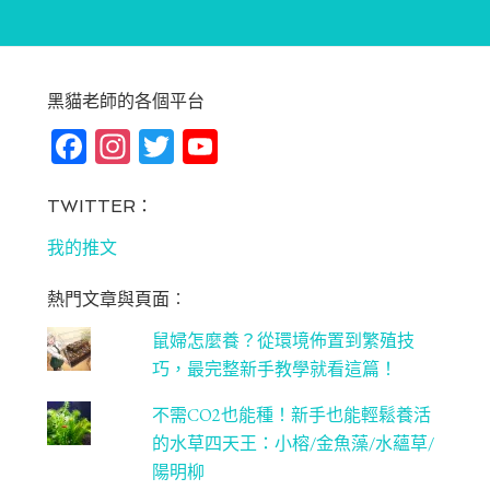
黑貓老師的各個平台
Fa
In
T
Yo
ce
st
wi
u
bo
ag
tt
T
TWITTER：
ok
ra
er
u
我的推文
m
be
熱門文章與頁面︰
C
鼠婦怎麼養？從環境佈置到繁殖技
ha
巧，最完整新手教學就看這篇！
n
不需CO2也能種！新手也能輕鬆養活
ne
的水草四天王：小榕/金魚藻/水蘊草/
l
陽明柳