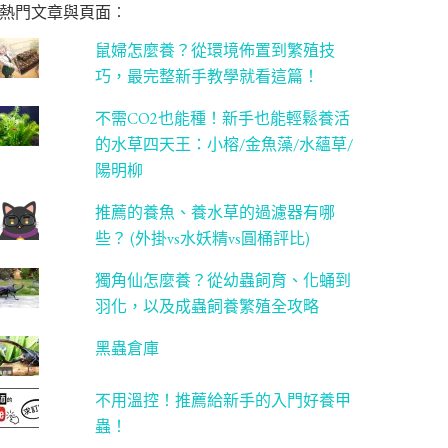
熱門文章與頁面︰
鼠婦怎麼養？從環境佈置到繁殖技
巧，最完整新手教學就看這篇！
不需CO2也能種！新手也能輕鬆養活
的水草四天王：小榕/金魚藻/水蘊草/
陽明柳
推薦的養魚、養水草的過濾器有哪
些？ (外掛vs水妖精vs圓桶評比)
獨角仙怎麼養？從幼蟲飼育、化蛹到
羽化，以及成蟲飼養繁殖全攻略
黑蟲倉庫
不用溫控！推薦給新手的入門好養甲
蟲！