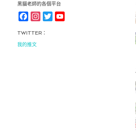
黑貓老師的各個平台
Fa
In
T
Yo
ce
st
wi
u
bo
ag
tt
T
TWITTER：
ok
ra
er
u
我的推文
m
be
C
ha
n
ne
l