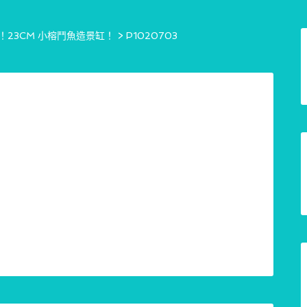
23CM 小榕鬥魚造景缸！
>
P1020703