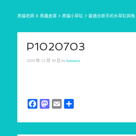
黑貓老師 X 黑蟲倉庫
>
黑貓小草缸
>
最適合新手的水草缸與魚！
P1020703
2020 年 12 月 30 日
by
kurtsunx
Facebook
Mastodon
Email
分
享