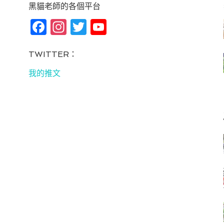
黑貓老師的各個平台
Fa
In
T
Yo
ce
st
wi
u
bo
ag
tt
T
TWITTER：
ok
ra
er
u
我的推文
m
be
C
ha
n
ne
l