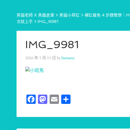
黑貓老師 X 黑蟲倉庫
>
黑貓小草缸
>
裸缸養魚 4 步驟教學｜
次就上手
>
IMG_9981
IMG_9981
2026 年 5 月 15 日
by
kurtsunx
Facebook
Mastodon
Email
分
享