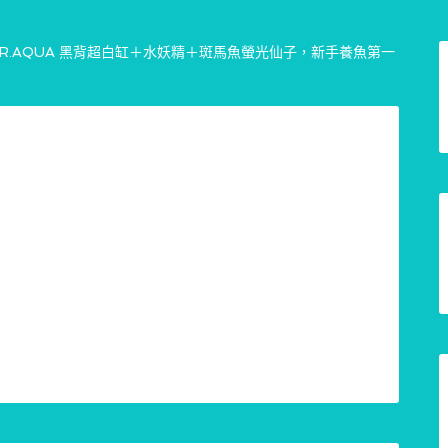
MR.AQUA 黑背超白缸＋水妖精＋斑馬魚螢光仙子，新手養魚第一