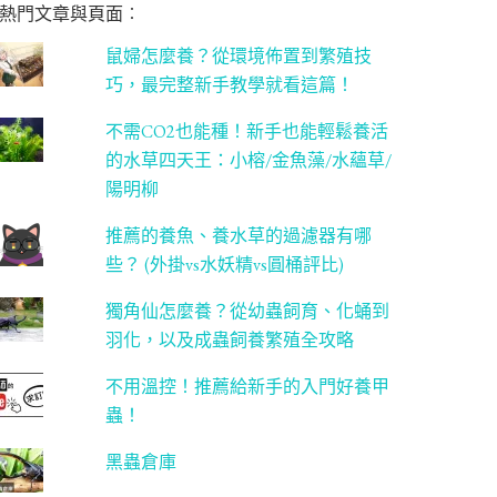
熱門文章與頁面︰
鼠婦怎麼養？從環境佈置到繁殖技
巧，最完整新手教學就看這篇！
不需CO2也能種！新手也能輕鬆養活
的水草四天王：小榕/金魚藻/水蘊草/
陽明柳
推薦的養魚、養水草的過濾器有哪
些？ (外掛vs水妖精vs圓桶評比)
獨角仙怎麼養？從幼蟲飼育、化蛹到
羽化，以及成蟲飼養繁殖全攻略
不用溫控！推薦給新手的入門好養甲
蟲！
黑蟲倉庫