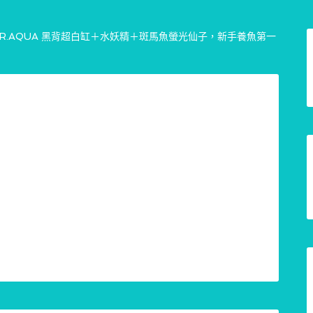
MR.AQUA 黑背超白缸＋水妖精＋斑馬魚螢光仙子，新手養魚第一