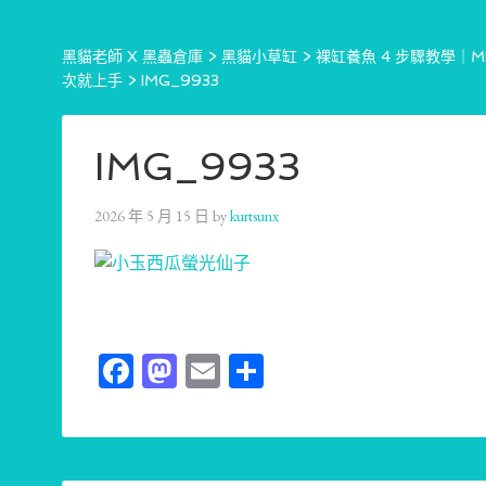
黑貓老師 X 黑蟲倉庫
>
黑貓小草缸
>
裸缸養魚 4 步驟教學｜
次就上手
>
IMG_9933
IMG_9933
2026 年 5 月 15 日
by
kurtsunx
Facebook
Mastodon
Email
分
享