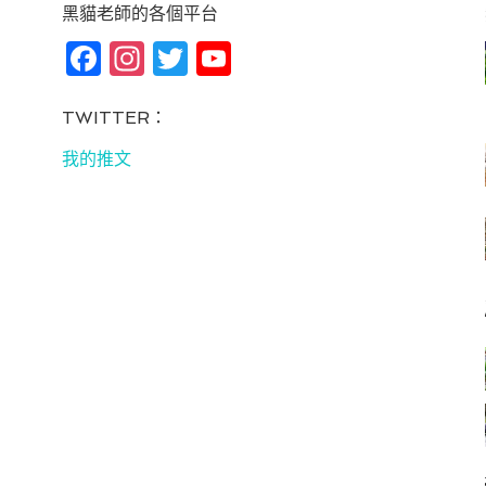
黑貓老師的各個平台
Fa
In
T
Yo
ce
st
wi
u
bo
ag
tt
T
TWITTER：
ok
ra
er
u
我的推文
m
be
C
ha
n
ne
l