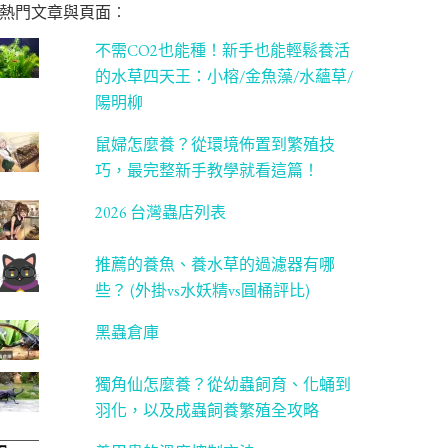
熱門文章與頁面︰
不需CO2也能種！新手也能輕鬆養活
的水草四天王：小榕/金魚藻/水蘊草/
陽明柳
鼠婦怎麼養？從環境佈置到繁殖技
巧，最完整新手教學就看這篇！
2026 台灣蟲店列表
推薦的養魚、養水草的過濾器有哪
些？ (外掛vs水妖精vs圓桶評比)
黑蟲倉庫
獨角仙怎麼養？從幼蟲飼育、化蛹到
羽化，以及成蟲飼養繁殖全攻略