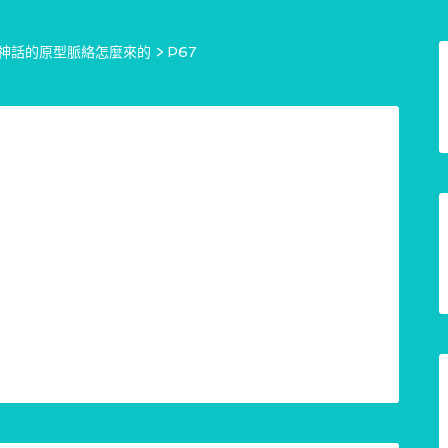
神話的原型脈絡怎麼來的
>
P67