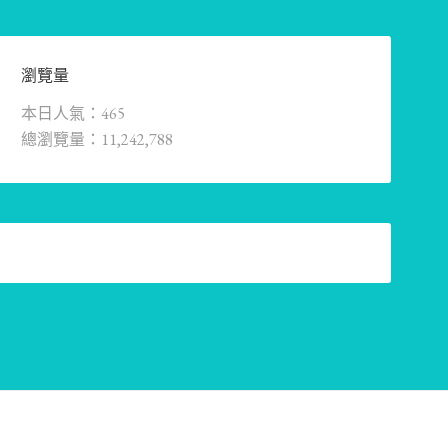
瀏覽量
本日人氣：465
總瀏覽量：11,242,788