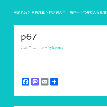
黑貓老師 X 黑蟲倉庫
>
神話懶人包
>
補充一下吟遊詩人與希臘
p67
2023 年 12 月 19 日
by
kurtsunx
Facebook
Mastodon
Email
分
享