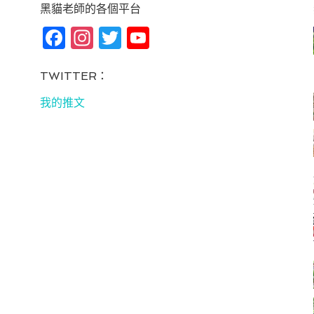
黑貓老師的各個平台
Fa
In
T
Yo
ce
st
wi
u
bo
ag
tt
T
TWITTER：
ok
ra
er
u
我的推文
m
be
C
ha
n
ne
l