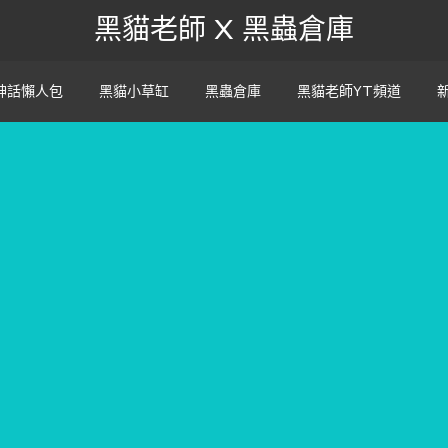
黑貓老師 X 黑蟲倉庫
神話懶人包
黑貓小草缸
黑蟲倉庫
黑貓老師YT頻道