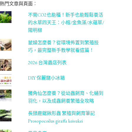
熱門文章與頁面︰
不需CO2也能種！新手也能輕鬆養活
的水草四天王：小榕/金魚藻/水蘊草/
陽明柳
鼠婦怎麼養？從環境佈置到繁殖技
巧，最完整新手教學就看這篇！
2026 台灣蟲店列表
DIY 保麗龍小冰箱
獨角仙怎麼養？從幼蟲飼育、化蛹到
羽化，以及成蟲飼養繁殖全攻略
長頸鹿鋸鍬形蟲 繁殖與飼育筆記
Prosopocoilus giraffa keisukei