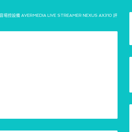
控設備 AVERMEDIA LIVE STREAMER NEXUS AX310 評