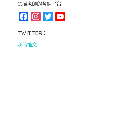
黑貓老師的各個平台
Fa
In
T
Yo
ce
st
wi
u
bo
ag
tt
T
TWITTER：
ok
ra
er
u
我的推文
m
be
C
ha
n
ne
l