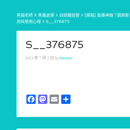
黑貓老師 X 黑蟲倉庫
>
自媒體經營
>
[開箱] 直播神器？圓剛影音場
測與使用心得
>
S__376875
S__376875
2021 年 7 月 2 日
by
kurtsunx
Facebook
Mastodon
Email
分
享