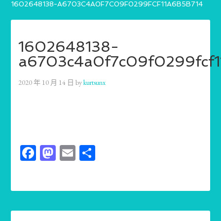
1602648138-A6703C4A0F7C09F0299FCF11A6B5B714
1602648138-
a6703c4a0f7c09f0299fcf1
2020 年 10 月 14 日
by
kurtsunx
Facebook
Mastodon
Email
分
享