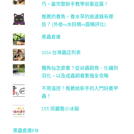
l
巧，最完整新手教學就看這篇！
推薦的養魚、養水草的過濾器有哪
些？ (外掛vs水妖精vs圓桶評比)
黑蟲倉庫
2026 台灣蟲店列表
獨角仙怎麼養？從幼蟲飼育、化蛹到
羽化，以及成蟲飼養繁殖全攻略
不用溫控！推薦給新手的入門好養甲
蟲！
DIY 保麗龍小冰箱
黑蟲倉庫FB