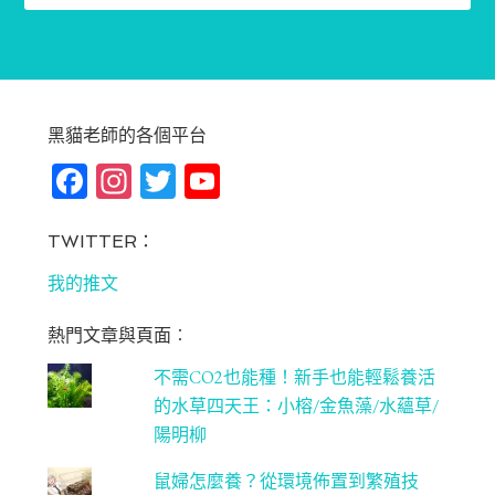
黑貓老師的各個平台
Fa
In
T
Yo
ce
st
wi
u
bo
ag
tt
T
TWITTER：
ok
ra
er
u
我的推文
m
be
熱門文章與頁面︰
C
不需CO2也能種！新手也能輕鬆養活
ha
的水草四天王：小榕/金魚藻/水蘊草/
n
陽明柳
ne
鼠婦怎麼養？從環境佈置到繁殖技