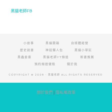
黑貓老師FB
小故事
黑貓開箱
自媒體經營
歷史說書
神話懶人包
黑貓小草缸
黑蟲倉庫
黑貓老師YT頻道
新書推薦
預約頻道健檢
關於我
COPYRIGHT © 2026 · 黑貓老師 ALL RIGHTS RESERVED.
阿腸網頁設計
關於我們
|
隱私權政策