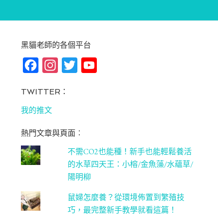
黑貓老師的各個平台
Fa
In
T
Yo
ce
st
wi
u
bo
ag
tt
T
TWITTER：
ok
ra
er
u
我的推文
m
be
熱門文章與頁面︰
C
不需CO2也能種！新手也能輕鬆養活
ha
的水草四天王：小榕/金魚藻/水蘊草/
n
陽明柳
ne
鼠婦怎麼養？從環境佈置到繁殖技
l
巧，最完整新手教學就看這篇！