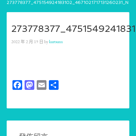
273778377_475154924183102_4671021717131260231_N
273778377_4751549241831
2022 年 2 月 19 日
by
kurtsunx
Facebook
Mastodon
Email
分
享