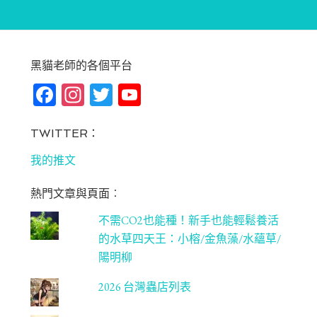
黑貓老師的各個平台
Fa
In
T
Yo
ce
st
wi
u
bo
ag
tt
T
TWITTER：
ok
ra
er
u
我的推文
m
be
熱門文章與頁面︰
C
不需CO2也能種！新手也能輕鬆養活
ha
的水草四天王：小榕/金魚藻/水蘊草/
n
陽明柳
ne
2026 台灣蟲店列表
l