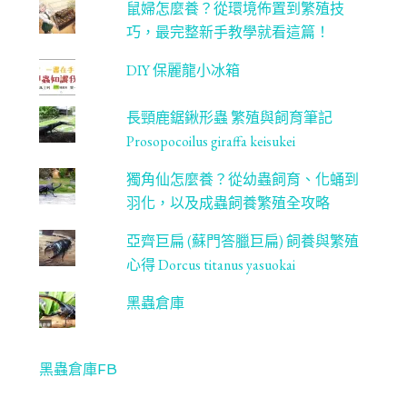
鼠婦怎麼養？從環境佈置到繁殖技
巧，最完整新手教學就看這篇！
DIY 保麗龍小冰箱
長頸鹿鋸鍬形蟲 繁殖與飼育筆記
Prosopocoilus giraffa keisukei
獨角仙怎麼養？從幼蟲飼育、化蛹到
羽化，以及成蟲飼養繁殖全攻略
亞齊巨扁 (蘇門答臘巨扁) 飼養與繁殖
心得 Dorcus titanus yasuokai
黑蟲倉庫
黑蟲倉庫FB