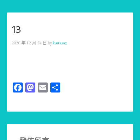
13
2020 年 12 月 24 日
by
kurtsunx
Facebook
Mastodon
Email
分
享