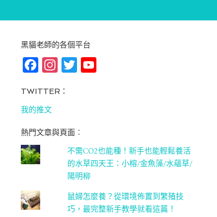
黑貓老師的各個平台
Fa
In
T
Yo
ce
st
wi
u
bo
ag
tt
T
TWITTER：
ok
ra
er
u
我的推文
m
be
熱門文章與頁面︰
C
不需CO2也能種！新手也能輕鬆養活
ha
的水草四天王：小榕/金魚藻/水蘊草/
n
陽明柳
ne
鼠婦怎麼養？從環境佈置到繁殖技
l
巧，最完整新手教學就看這篇！