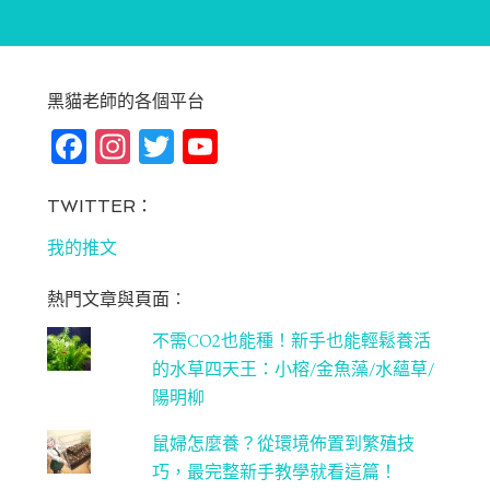
黑貓老師的各個平台
Fa
In
T
Yo
ce
st
wi
u
bo
ag
tt
T
TWITTER：
ok
ra
er
u
我的推文
m
be
熱門文章與頁面︰
C
不需CO2也能種！新手也能輕鬆養活
ha
的水草四天王：小榕/金魚藻/水蘊草/
n
陽明柳
ne
鼠婦怎麼養？從環境佈置到繁殖技
l
巧，最完整新手教學就看這篇！