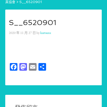
真協會
>
S__6520901
S__6520901
2020 年 11 月 27 日
by
kurtsunx
Facebook
Mastodon
Email
分
享