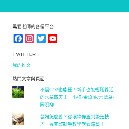
黑貓老師的各個平台
Fa
In
T
Yo
ce
st
wi
u
bo
ag
tt
T
TWITTER：
ok
ra
er
u
我的推文
m
be
熱門文章與頁面︰
C
不需CO2也能種！新手也能輕鬆養活
ha
的水草四天王：小榕/金魚藻/水蘊草/
n
陽明柳
ne
鼠婦怎麼養？從環境佈置到繁殖技
l
巧，最完整新手教學就看這篇！