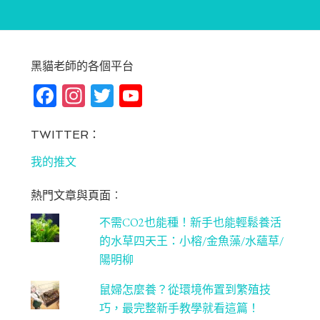
黑貓老師的各個平台
Fa
In
T
Yo
ce
st
wi
u
bo
ag
tt
T
TWITTER：
ok
ra
er
u
我的推文
m
be
熱門文章與頁面︰
C
不需CO2也能種！新手也能輕鬆養活
ha
的水草四天王：小榕/金魚藻/水蘊草/
n
陽明柳
ne
鼠婦怎麼養？從環境佈置到繁殖技
l
巧，最完整新手教學就看這篇！