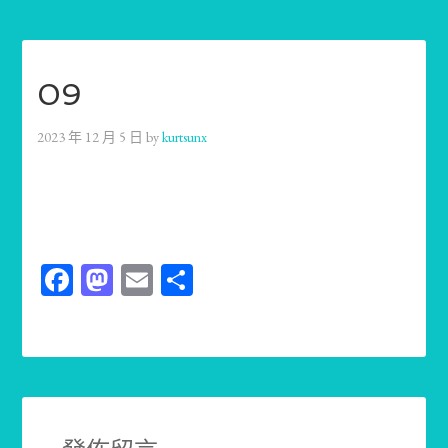
09
2023 年 12 月 5 日
by
kurtsunx
Facebook
Mastodon
Email
分
享