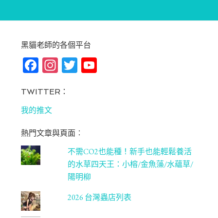
黑貓老師的各個平台
Fa
In
T
Yo
ce
st
wi
u
bo
ag
tt
T
TWITTER：
ok
ra
er
u
我的推文
m
be
熱門文章與頁面︰
C
不需CO2也能種！新手也能輕鬆養活
ha
的水草四天王：小榕/金魚藻/水蘊草/
n
陽明柳
ne
2026 台灣蟲店列表
l