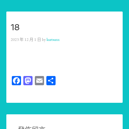
18
2023 年 12 月 1 日
by
kurtsunx
Facebook
Mastodon
Email
分
享