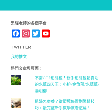
黑貓老師的各個平台
Fa
In
T
Yo
ce
st
wi
u
bo
ag
tt
T
TWITTER：
ok
ra
er
u
我的推文
m
be
熱門文章與頁面︰
C
不需CO2也能種！新手也能輕鬆養活
ha
的水草四天王：小榕/金魚藻/水蘊草/
n
陽明柳
ne
鼠婦怎麼養？從環境佈置到繁殖技
l
巧，最完整新手教學就看這篇！