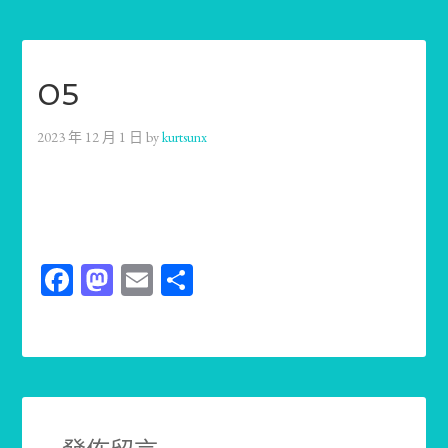
05
2023 年 12 月 1 日
by
kurtsunx
Facebook
Mastodon
Email
分
享