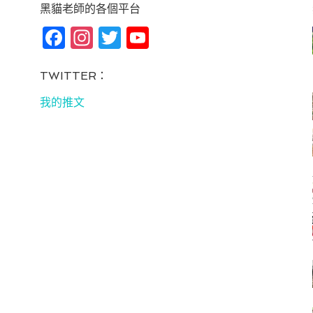
黑貓老師的各個平台
Fa
In
T
Yo
ce
st
wi
u
bo
ag
tt
T
TWITTER：
ok
ra
er
u
我的推文
m
be
C
ha
n
ne
l