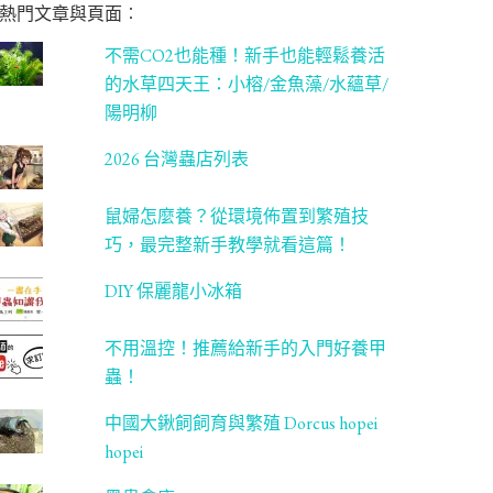
熱門文章與頁面︰
不需CO2也能種！新手也能輕鬆養活
的水草四天王：小榕/金魚藻/水蘊草/
陽明柳
2026 台灣蟲店列表
鼠婦怎麼養？從環境佈置到繁殖技
巧，最完整新手教學就看這篇！
DIY 保麗龍小冰箱
不用溫控！推薦給新手的入門好養甲
蟲！
中國大鍬飼飼育與繁殖 Dorcus hopei
hopei