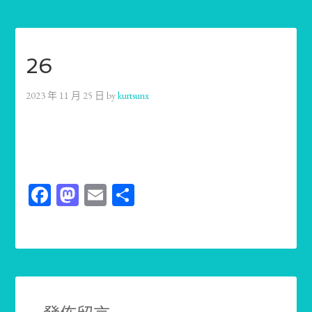
26
2023 年 11 月 25 日
by
kurtsunx
Facebook
Mastodon
Email
分
享