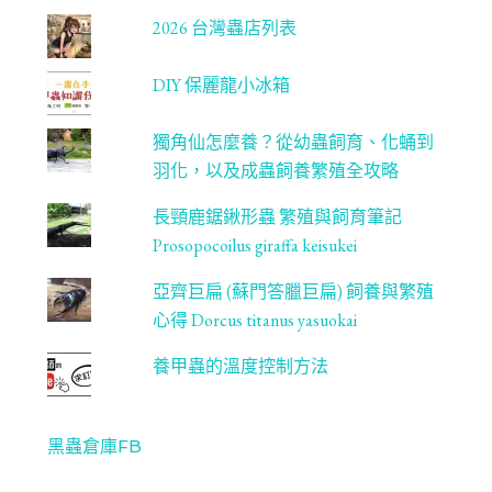
2026 台灣蟲店列表
DIY 保麗龍小冰箱
獨角仙怎麼養？從幼蟲飼育、化蛹到
羽化，以及成蟲飼養繁殖全攻略
長頸鹿鋸鍬形蟲 繁殖與飼育筆記
Prosopocoilus giraffa keisukei
亞齊巨扁 (蘇門答臘巨扁) 飼養與繁殖
心得 Dorcus titanus yasuokai
養甲蟲的溫度控制方法
黑蟲倉庫FB