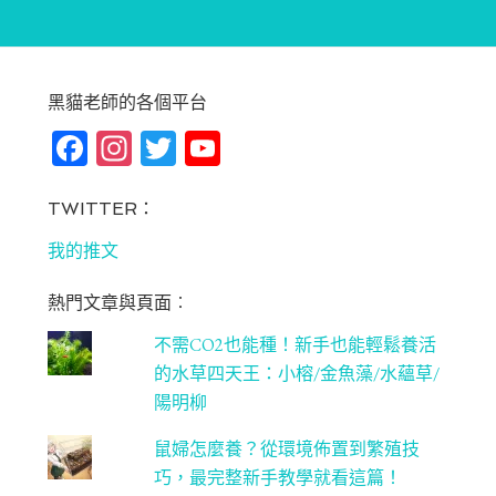
黑貓老師的各個平台
Fa
In
T
Yo
ce
st
wi
u
bo
ag
tt
T
TWITTER：
ok
ra
er
u
我的推文
m
be
熱門文章與頁面︰
C
不需CO2也能種！新手也能輕鬆養活
ha
的水草四天王：小榕/金魚藻/水蘊草/
n
陽明柳
ne
鼠婦怎麼養？從環境佈置到繁殖技
l
巧，最完整新手教學就看這篇！