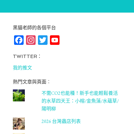
黑貓老師的各個平台
Fa
In
T
Yo
ce
st
wi
u
bo
ag
tt
T
TWITTER：
ok
ra
er
u
我的推文
m
be
熱門文章與頁面︰
C
不需CO2也能種！新手也能輕鬆養活
ha
的水草四天王：小榕/金魚藻/水蘊草/
n
陽明柳
ne
2026 台灣蟲店列表
l