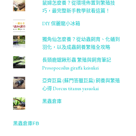
鼠婦怎麼養？從環境佈置到繁殖技
巧，最完整新手教學就看這篇！
DIY 保麗龍小冰箱
獨角仙怎麼養？從幼蟲飼育、化蛹到
羽化，以及成蟲飼養繁殖全攻略
長頸鹿鋸鍬形蟲 繁殖與飼育筆記
Prosopocoilus giraffa keisukei
亞齊巨扁 (蘇門答臘巨扁) 飼養與繁殖
心得 Dorcus titanus yasuokai
黑蟲倉庫
黑蟲倉庫FB