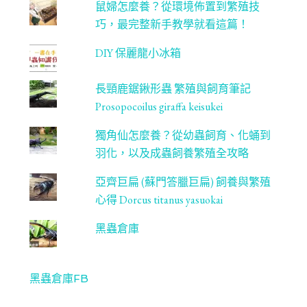
鼠婦怎麼養？從環境佈置到繁殖技
巧，最完整新手教學就看這篇！
DIY 保麗龍小冰箱
長頸鹿鋸鍬形蟲 繁殖與飼育筆記
Prosopocoilus giraffa keisukei
獨角仙怎麼養？從幼蟲飼育、化蛹到
羽化，以及成蟲飼養繁殖全攻略
亞齊巨扁 (蘇門答臘巨扁) 飼養與繁殖
心得 Dorcus titanus yasuokai
黑蟲倉庫
黑蟲倉庫FB