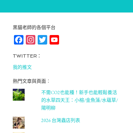
黑貓老師的各個平台
Fa
In
T
Yo
ce
st
wi
u
bo
ag
tt
T
TWITTER：
ok
ra
er
u
我的推文
m
be
熱門文章與頁面︰
C
不需CO2也能種！新手也能輕鬆養活
ha
的水草四天王：小榕/金魚藻/水蘊草/
n
陽明柳
ne
2026 台灣蟲店列表
l