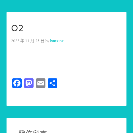
02
2023 年 11 月 25 日
by
kurtsunx
Facebook
Mastodon
Email
分
享