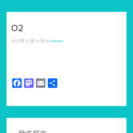
02
2023 年 11 月 19 日
by
kurtsunx
Facebook
Mastodon
Email
分
享