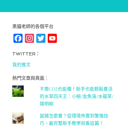
黑貓老師的各個平台
Fa
In
T
Yo
ce
st
wi
u
bo
ag
tt
T
TWITTER：
ok
ra
er
u
我的推文
m
be
熱門文章與頁面︰
C
不需CO2也能種！新手也能輕鬆養活
ha
的水草四天王：小榕/金魚藻/水蘊草/
n
陽明柳
ne
鼠婦怎麼養？從環境佈置到繁殖技
l
巧，最完整新手教學就看這篇！