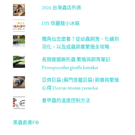
2026 台灣蟲店列表
DIY 保麗龍小冰箱
獨角仙怎麼養？從幼蟲飼育、化蛹到
羽化，以及成蟲飼養繁殖全攻略
長頸鹿鋸鍬形蟲 繁殖與飼育筆記
Prosopocoilus giraffa keisukei
亞齊巨扁 (蘇門答臘巨扁) 飼養與繁殖
心得 Dorcus titanus yasuokai
養甲蟲的溫度控制方法
黑蟲倉庫FB