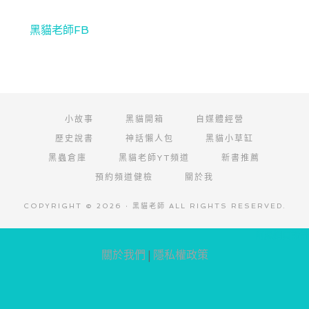
黑貓老師FB
小故事
黑貓開箱
自媒體經營
歷史說書
神話懶人包
黑貓小草缸
黑蟲倉庫
黑貓老師YT頻道
新書推薦
預約頻道健檢
關於我
COPYRIGHT © 2026 · 黑貓老師 ALL RIGHTS RESERVED.
阿腸網頁設計
關於我們
|
隱私權政策