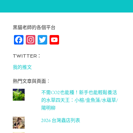
黑貓老師的各個平台
Fa
In
T
Yo
ce
st
wi
u
bo
ag
tt
T
TWITTER：
ok
ra
er
u
我的推文
m
be
熱門文章與頁面︰
C
不需CO2也能種！新手也能輕鬆養活
ha
的水草四天王：小榕/金魚藻/水蘊草/
n
陽明柳
ne
2026 台灣蟲店列表
l