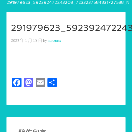
291979623_592392472243203_7233237584831727538_N
291979623_59239247224
2023 年 1 月 15 日
by
kurtsunx
Facebook
Mastodon
Email
分
享