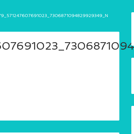
79_571247607691023_7306871094829929349_N
7607691023_730687109