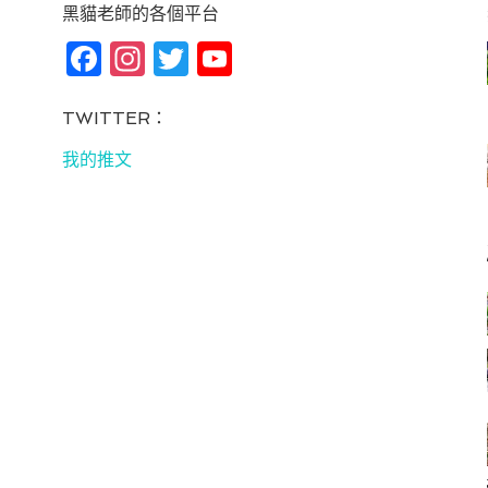
黑貓老師的各個平台
Fa
In
T
Yo
ce
st
wi
u
bo
ag
tt
T
TWITTER：
ok
ra
er
u
我的推文
m
be
C
ha
n
ne
l