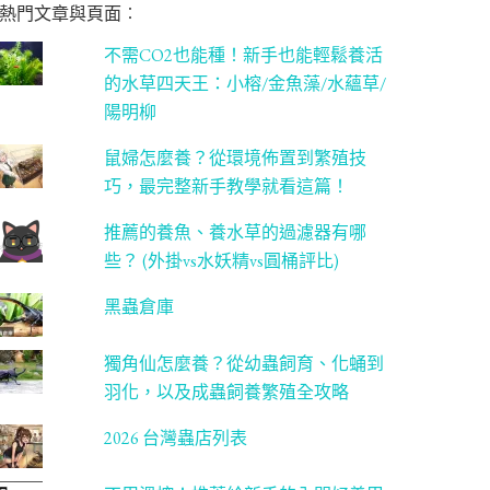
熱門文章與頁面︰
不需CO2也能種！新手也能輕鬆養活
的水草四天王：小榕/金魚藻/水蘊草/
陽明柳
鼠婦怎麼養？從環境佈置到繁殖技
巧，最完整新手教學就看這篇！
推薦的養魚、養水草的過濾器有哪
些？ (外掛vs水妖精vs圓桶評比)
黑蟲倉庫
獨角仙怎麼養？從幼蟲飼育、化蛹到
羽化，以及成蟲飼養繁殖全攻略
2026 台灣蟲店列表