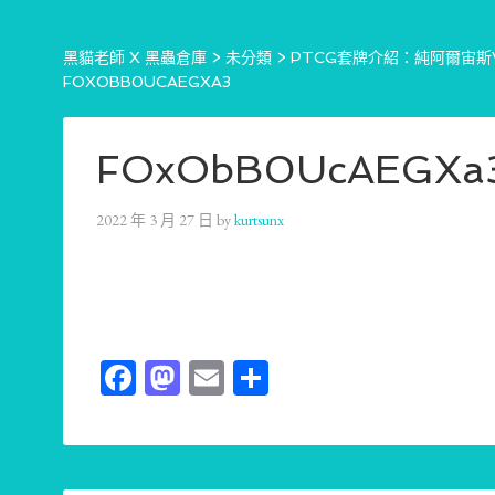
黑貓老師 X 黑蟲倉庫
>
未分類
>
PTCG套牌介紹：純阿爾宙斯VS
FOXOBB0UCAEGXA3
FOxObB0UcAEGXa
2022 年 3 月 27 日
by
kurtsunx
Facebook
Mastodon
Email
分
享