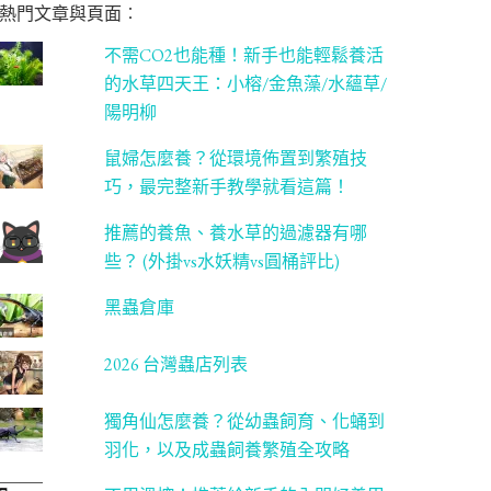
熱門文章與頁面︰
不需CO2也能種！新手也能輕鬆養活
的水草四天王：小榕/金魚藻/水蘊草/
陽明柳
鼠婦怎麼養？從環境佈置到繁殖技
巧，最完整新手教學就看這篇！
推薦的養魚、養水草的過濾器有哪
些？ (外掛vs水妖精vs圓桶評比)
黑蟲倉庫
2026 台灣蟲店列表
獨角仙怎麼養？從幼蟲飼育、化蛹到
羽化，以及成蟲飼養繁殖全攻略