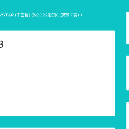
TAR (千面軸) (附2022愛知CL冠軍卡表)
>
3