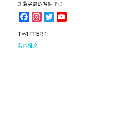
黑貓老師的各個平台
Fa
In
T
Yo
ce
st
wi
u
bo
ag
tt
T
TWITTER：
ok
ra
er
u
我的推文
m
be
C
ha
n
ne
l