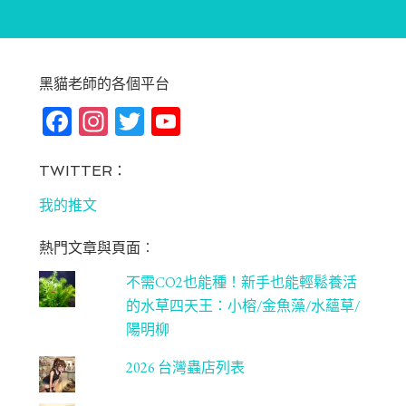
黑貓老師的各個平台
Fa
In
T
Yo
ce
st
wi
u
bo
ag
tt
T
TWITTER：
ok
ra
er
u
我的推文
m
be
熱門文章與頁面︰
C
不需CO2也能種！新手也能輕鬆養活
ha
的水草四天王：小榕/金魚藻/水蘊草/
n
陽明柳
ne
2026 台灣蟲店列表
l