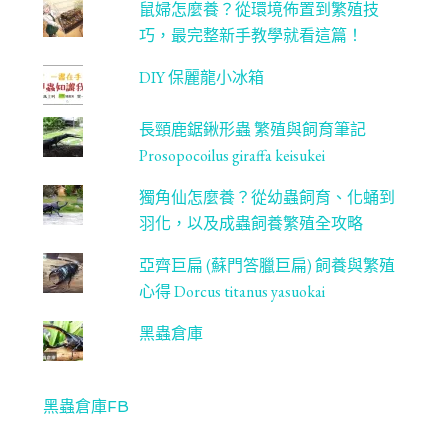
鼠婦怎麼養？從環境佈置到繁殖技
巧，最完整新手教學就看這篇！
DIY 保麗龍小冰箱
長頸鹿鋸鍬形蟲 繁殖與飼育筆記
Prosopocoilus giraffa keisukei
獨角仙怎麼養？從幼蟲飼育、化蛹到
羽化，以及成蟲飼養繁殖全攻略
亞齊巨扁 (蘇門答臘巨扁) 飼養與繁殖
心得 Dorcus titanus yasuokai
黑蟲倉庫
黑蟲倉庫FB