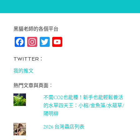
黑貓老師的各個平台
Fa
In
T
Yo
ce
st
wi
u
bo
ag
tt
T
TWITTER：
ok
ra
er
u
我的推文
m
be
熱門文章與頁面︰
C
不需CO2也能種！新手也能輕鬆養活
ha
的水草四天王：小榕/金魚藻/水蘊草/
n
陽明柳
ne
2026 台灣蟲店列表
l