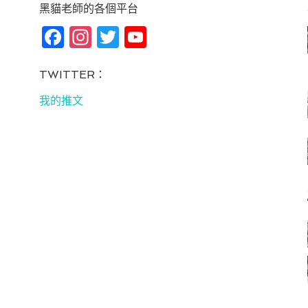
黑貓老師的各個平台
Fa
In
T
Yo
ce
st
wi
u
bo
ag
tt
T
TWITTER：
ok
ra
er
u
我的推文
m
be
C
ha
n
ne
l