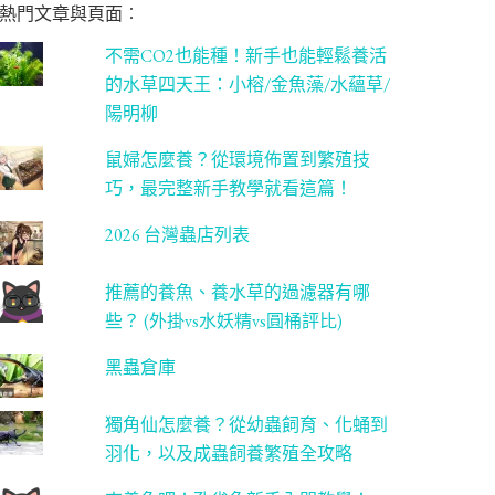
熱門文章與頁面︰
不需CO2也能種！新手也能輕鬆養活
的水草四天王：小榕/金魚藻/水蘊草/
陽明柳
鼠婦怎麼養？從環境佈置到繁殖技
巧，最完整新手教學就看這篇！
2026 台灣蟲店列表
推薦的養魚、養水草的過濾器有哪
些？ (外掛vs水妖精vs圓桶評比)
黑蟲倉庫
獨角仙怎麼養？從幼蟲飼育、化蛹到
羽化，以及成蟲飼養繁殖全攻略