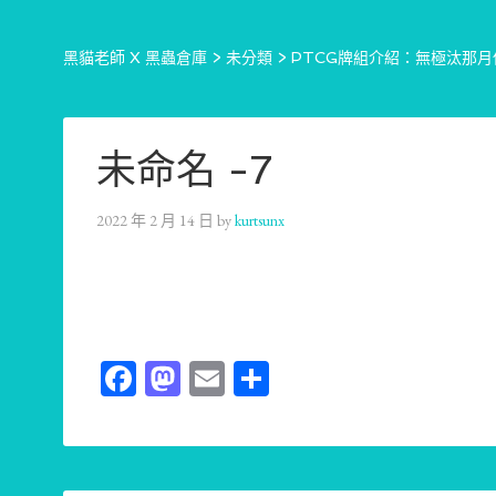
黑貓老師 X 黑蟲倉庫
>
未分類
>
PTCG牌組介紹：無極汰那月伊
未命名 -7
2022 年 2 月 14 日
by
kurtsunx
Facebook
Mastodon
Email
分
享