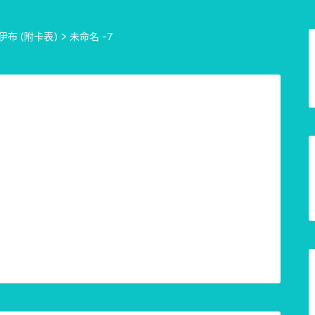
布 (附卡表)
>
未命名 -7