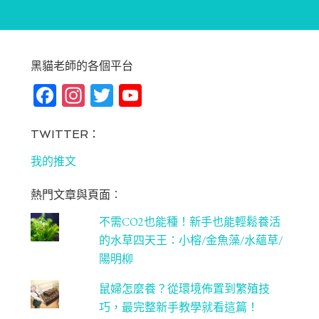
黑貓老師的各個平台
Fa
In
T
Yo
ce
st
wi
u
bo
ag
tt
T
TWITTER：
ok
ra
er
u
我的推文
m
be
熱門文章與頁面︰
C
不需CO2也能種！新手也能輕鬆養活
ha
的水草四天王：小榕/金魚藻/水蘊草/
n
陽明柳
ne
鼠婦怎麼養？從環境佈置到繁殖技
l
巧，最完整新手教學就看這篇！