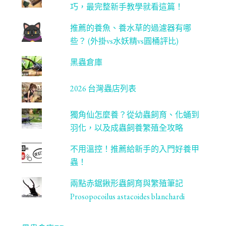
l
巧，最完整新手教學就看這篇！
推薦的養魚、養水草的過濾器有哪
些？ (外掛vs水妖精vs圓桶評比)
黑蟲倉庫
2026 台灣蟲店列表
獨角仙怎麼養？從幼蟲飼育、化蛹到
羽化，以及成蟲飼養繁殖全攻略
不用溫控！推薦給新手的入門好養甲
蟲！
兩點赤鋸鍬形蟲飼育與繁殖筆記
Prosopocoilus astacoides blanchardi