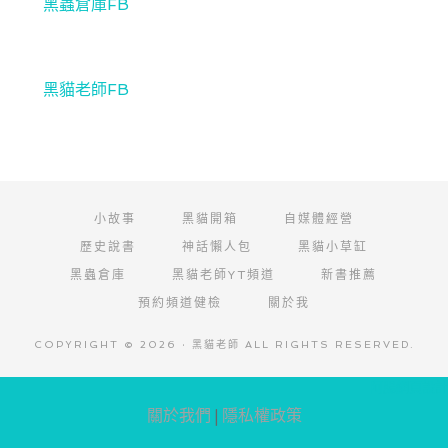
黑蟲倉庫FB
黑貓老師FB
小故事
黑貓開箱
自媒體經營
歷史說書
神話懶人包
黑貓小草缸
黑蟲倉庫
黑貓老師YT頻道
新書推薦
預約頻道健檢
關於我
COPYRIGHT © 2026 · 黑貓老師 ALL RIGHTS RESERVED.
阿腸網頁設計
關於我們
|
隱私權政策