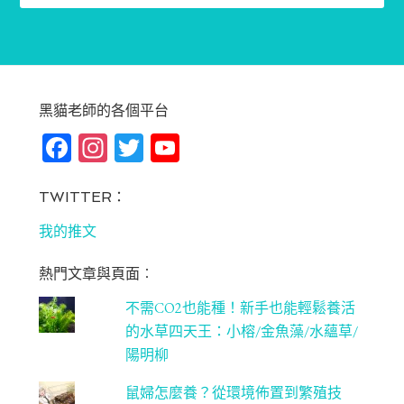
黑貓老師的各個平台
Fa
In
T
Yo
ce
st
wi
u
bo
ag
tt
T
TWITTER：
ok
ra
er
u
我的推文
m
be
熱門文章與頁面︰
C
不需CO2也能種！新手也能輕鬆養活
ha
的水草四天王：小榕/金魚藻/水蘊草/
n
陽明柳
ne
鼠婦怎麼養？從環境佈置到繁殖技