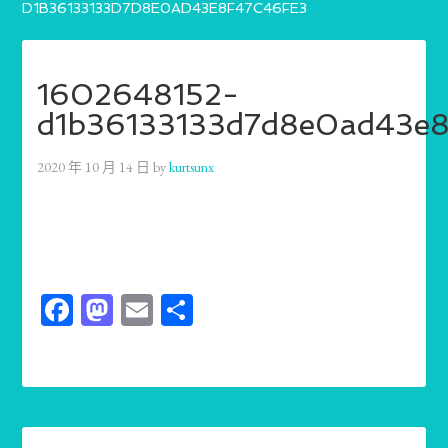
D1B36133133D7D8E0AD43E8F47C46FE3
1602648152-
d1b36133133d7d8e0ad43e8
2020 年 10 月 14 日
by
kurtsunx
Facebook
Mastodon
Email
分
享