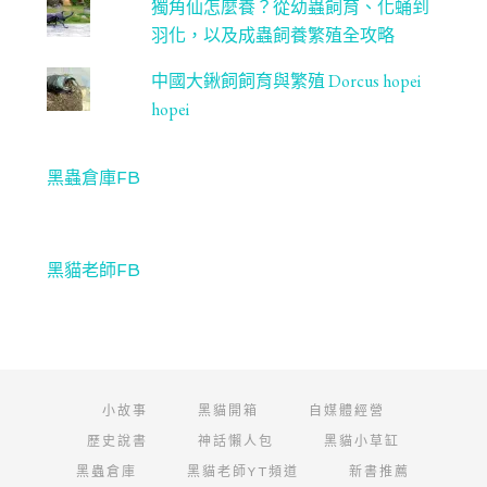
獨角仙怎麼養？從幼蟲飼育、化蛹到
羽化，以及成蟲飼養繁殖全攻略
中國大鍬飼飼育與繁殖 Dorcus hopei
hopei
黑蟲倉庫FB
黑貓老師FB
小故事
黑貓開箱
自媒體經營
歷史說書
神話懶人包
黑貓小草缸
黑蟲倉庫
黑貓老師YT頻道
新書推薦