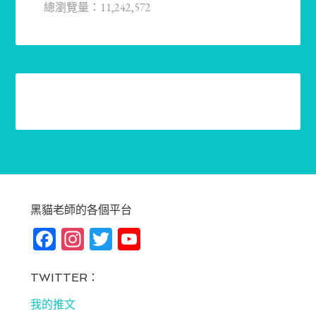
總瀏覽量：11,242,572
黑貓老師的各個平台
Fa
In
T
Yo
ce
st
wi
u
bo
ag
tt
T
TWITTER：
ok
ra
er
u
我的推文