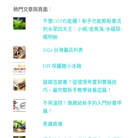
m
be
熱門文章與頁面︰
C
不需CO2也能種！新手也能輕鬆養活
ha
的水草四天王：小榕/金魚藻/水蘊草/
n
陽明柳
ne
2026 台灣蟲店列表
l
DIY 保麗龍小冰箱
鼠婦怎麼養？從環境佈置到繁殖技
巧，最完整新手教學就看這篇！
不用溫控！推薦給新手的入門好養甲
蟲！
黑蟲倉庫