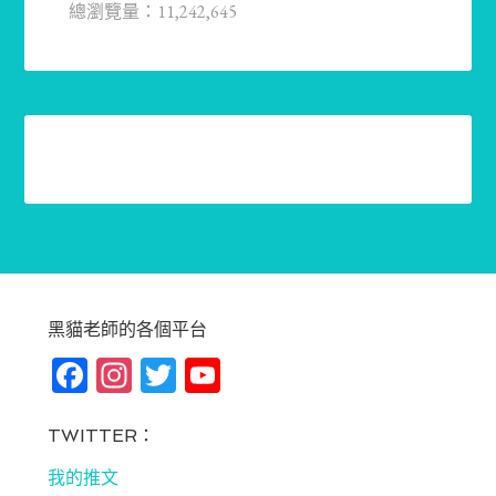
總瀏覽量：11,242,645
黑貓老師的各個平台
Fa
In
T
Yo
ce
st
wi
u
bo
ag
tt
T
TWITTER：
ok
ra
er
u
我的推文