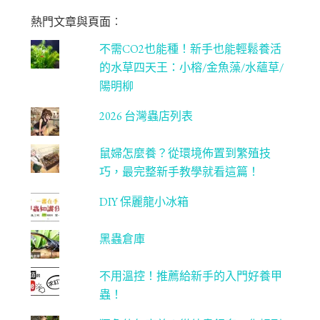
m
be
熱門文章與頁面︰
C
不需CO2也能種！新手也能輕鬆養活
ha
的水草四天王：小榕/金魚藻/水蘊草/
n
陽明柳
ne
2026 台灣蟲店列表
l
鼠婦怎麼養？從環境佈置到繁殖技
巧，最完整新手教學就看這篇！
DIY 保麗龍小冰箱
黑蟲倉庫
不用溫控！推薦給新手的入門好養甲
蟲！