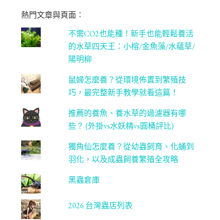
m
be
熱門文章與頁面︰
C
不需CO2也能種！新手也能輕鬆養活
ha
的水草四天王：小榕/金魚藻/水蘊草/
n
陽明柳
ne
鼠婦怎麼養？從環境佈置到繁殖技
l
巧，最完整新手教學就看這篇！
推薦的養魚、養水草的過濾器有哪
些？ (外掛vs水妖精vs圓桶評比)
獨角仙怎麼養？從幼蟲飼育、化蛹到
羽化，以及成蟲飼養繁殖全攻略
黑蟲倉庫
2026 台灣蟲店列表