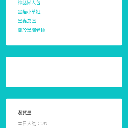
神話懶人包
黑貓小草缸
黑蟲倉庫
關於黑貓老師
瀏覽量
本日人氣：239