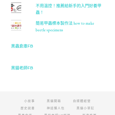
不用溫控！推薦給新手的入門好養甲
蟲！
簡易甲蟲標本製作法 how to make
beetle specimens
黑蟲倉庫FB
黑貓老師FB
小故事
黑貓開箱
自媒體經營
歷史說書
神話懶人包
黑貓小草缸