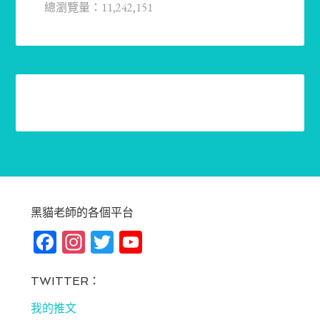
總瀏覽量：11,242,151
黑貓老師的各個平台
Fa
In
T
Yo
ce
st
wi
u
bo
ag
tt
T
TWITTER：
ok
ra
er
u
我的推文