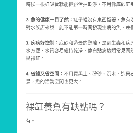
時候一根虹吸管就能把髒污抽乾淨，不用像底砂缸
魚的健康一目了然：
缸子裡沒有東西擋著，魚有
2.
對水族店來說，能不能第一時間發現生病的魚，差
疾病好控制：
底砂和造景的縫隙，是寄生蟲和病
3.
水方便、水質容易維持乾淨，像白點病這類常見問
是裸缸。
省錢又省空間：
不用買黑土、矽砂、沉木、造景
4.
景，魚的活動空間也更大。
裸缸養魚有缺點嗎？
有。