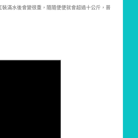
缸裝滿水後會變很重，隨隨便便就會超過十公斤，普
！