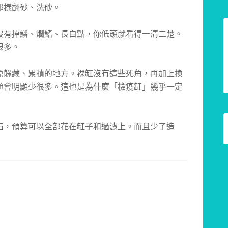
那樣翻砂、洗砂。
沒有掉鱗、爛鰭、長白點，你低頭就看得一清二楚。
很多。
原躲藏、累積的地方。裸缸沒有這些死角，再加上換
題會明顯少很多。這也是為什麼「檢疫缸」幾乎一定
石，預算可以全部花在缸子和過濾上。而且少了造