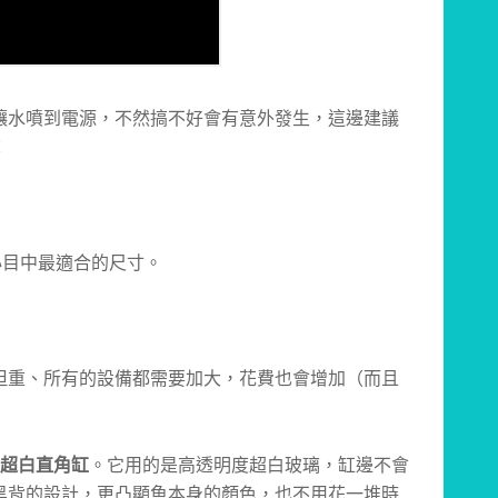
讓水噴到電源，不然搞不好會有意外發生，這邊建議
：
我心目中最適合的尺寸。
但重、所有的設備都需要加大，花費也會增加（而且
黑背超白直角缸
。它用的是高透明度超白玻璃，缸邊不會
黑背的設計，更凸顯魚本身的顏色，也不用花一堆時