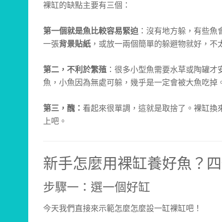
裸缸的缺點主要有三個：
第一個就是魚比較容易緊迫
：沒有地方躲，有些魚
一張
背景貼紙
，或放一兩個簡單的躲避物就好，不
第二，不利於繁殖
：很多小型魚需要水草或陶罐才
魚，小魚因為無處可躲，幾乎是一定會被大魚吃掉
第三，醜：
看起來很單調，這就是取捨了。裸缸換
上吧。
新手怎麼用裸缸養好魚？四
步驟一：選一個好缸
今天我們直接來示範怎麼怎麼設一缸裸缸吧！