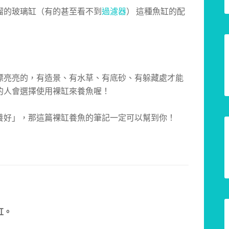
溜的玻璃缸（有的甚至看不到
過濾器
） 這種魚缸的配
漂亮亮的，有造景、有水草、有底砂、有躲藏處才能
的人會選擇使用裸缸來養魚喔！
養好」，那這篇裸缸養魚的筆記一定可以幫到你！
缸。