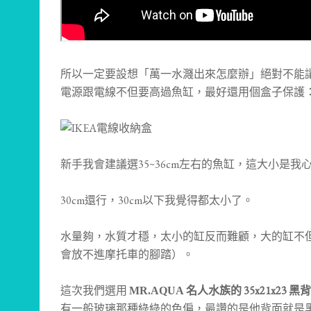
所以一定要設想「萬一水濺出來怎麼辦」絕對不能
電源跟電線不但要高過魚缸，最好還用個盒子保護
新手我會建議選35~36cm左右的魚缸，這大小是
30cm還行，30cm以下我覺得都太小了。
水量夠，水質才穩，太小的缸反而難顧，大的缸不
會放不進摩托車的腳踏）。
這次我們選用
名人水族的 35x21x23 
MR.AQUA
有一般玻璃那種綠綠的色偏，最讚的是他背面就是