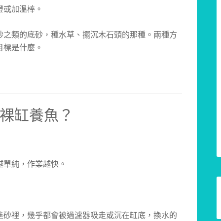
燈或加溫棒。
砂之類的底砂，種水草、擺沉木石頭的那種。兩種方
目標是什麼。
裸缸養魚？
越單純，作業越快。
進砂裡，幾乎都會被過濾器吸走或沉在缸底，換水的