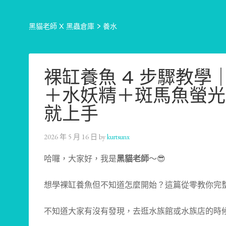
黑貓老師 X 黑蟲倉庫
>
養水
裸缸養魚 4 步驟教學｜
＋水妖精＋斑馬魚螢光
就上手
2026 年 5 月 16 日
by
kurtsunx
哈囉，大家好，我是
黑貓老師
～😎
想學裸缸養魚但不知道怎麼開始？這篇從零教你完整 
不知道大家有沒有發現，去逛水族館或水族店的時