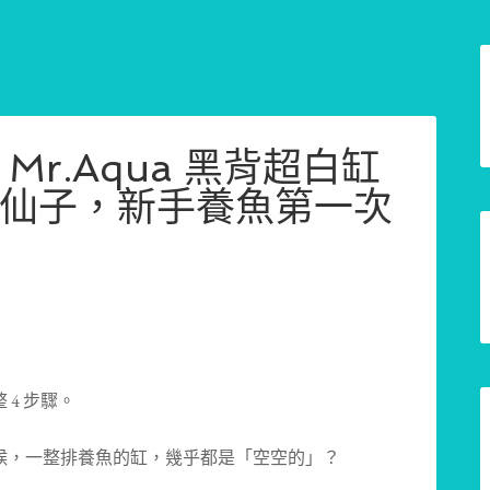
Mr.Aqua 黑背超白缸
仙子，新手養魚第一次
4 步驟。
候，一整排養魚的缸，幾乎都是「空空的」？