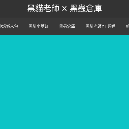
黑貓老師 X 黑蟲倉庫
神話懶人包
黑貓小草缸
黑蟲倉庫
黑貓老師YT頻道