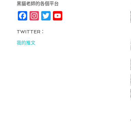
黑貓老師的各個平台
Fa
In
T
Yo
ce
st
wi
u
bo
ag
tt
T
TWITTER：
ok
ra
er
u
我的推文
m
be
C
ha
n
ne
l