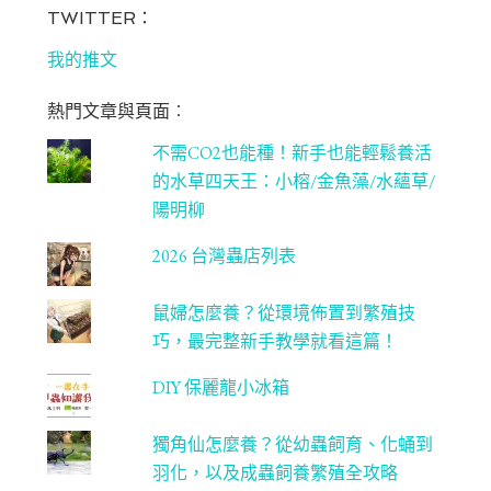
bo
ag
tt
T
TWITTER：
ok
ra
er
u
我的推文
m
be
熱門文章與頁面︰
C
不需CO2也能種！新手也能輕鬆養活
ha
的水草四天王：小榕/金魚藻/水蘊草/
n
陽明柳
ne
2026 台灣蟲店列表
l
鼠婦怎麼養？從環境佈置到繁殖技
巧，最完整新手教學就看這篇！
DIY 保麗龍小冰箱
獨角仙怎麼養？從幼蟲飼育、化蛹到
羽化，以及成蟲飼養繁殖全攻略