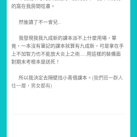
的窩在我房間唸書。
然後讀了不一會兒…
我發現我我九成新的課本派不上什麼用場，畢
竟，一本沒有筆記的課本就算有九成新，可是拿在手
上不加智力也不能放大炎上之術……用這樣的裝備面
對期末考根本是送死！
所以我決定去隔壁找小青借課本。
(我們班一群人
住一層，男女都有)