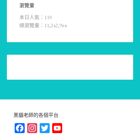
瀏覽量
本日人氣：110
總瀏覽量：11,242,964
黑貓老師的各個平台
Fa
In
T
Yo
ce
st
wi
u