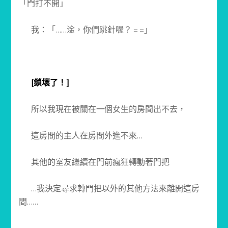
「門打不開」
我：「……淦，你們跳針喔？ = =」
[鎖壞了！]
所以我現在被關在一個女生的房間出不去，
這房間的主人在房間外進不來…
其他的室友繼續在門前瘋狂轉動著門把
…我決定尋求轉門把以外的其他方法來離開這房
間……