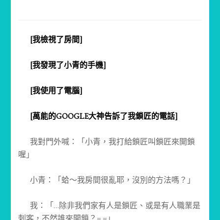
[我檢視了房間]
[我發現了小青的手機]
[我使用了電腦]
[萬能的GOOGLE大神告訴了我鎖匠的電話]
我對門外喊：「小青，我打給鎖匠叫鎖匠來開鎖
喔」
小青：「蛤～我房間很亂耶，沒別的方法嗎？」
我：「…除非我們家有人是鎖匠、或是有人職業是
刺客，不然誰來開鎖？= =」