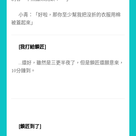
小青：「好啦，那你至少幫我把沒折的衣服用棉
被蓋起來」
[我打給鎖匠]
…還好，雖然是三更半夜了，但是鎖匠還願意來，
10分鐘到。
[鎖匠到了]