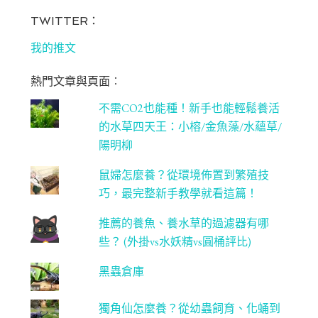
ce
st
wi
u
bo
ag
tt
T
TWITTER：
ok
ra
er
u
我的推文
m
be
熱門文章與頁面︰
C
不需CO2也能種！新手也能輕鬆養活
ha
的水草四天王：小榕/金魚藻/水蘊草/
n
陽明柳
ne
鼠婦怎麼養？從環境佈置到繁殖技
l
巧，最完整新手教學就看這篇！
推薦的養魚、養水草的過濾器有哪
些？ (外掛vs水妖精vs圓桶評比)
黑蟲倉庫
獨角仙怎麼養？從幼蟲飼育、化蛹到