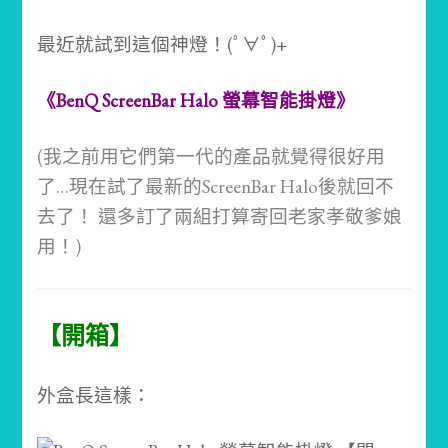
最近就試到這個神燈！(ﾟ∀ﾟ)+
《BenQ ScreenBar Halo 螢幕智能掛燈》
(我之前用它們第一代的產品就覺得很好用
了…現在試了最新的ScreenBar Halo後就回不
去了！ 還多訂了兩組打算寄回老家孝敬爹娘
用！)
【開箱】
外盒長這樣：