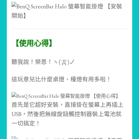
【使用心得】
聽我說！榮恩！ヽ(`Д´)ノ
這玩意兒比什麼桌燈、檯燈有用多啦！
首先是它超好安裝，直接掛在螢幕上再插上
USB，然後把無線旋鈕觸控制器裝上電池就
一切搞定！