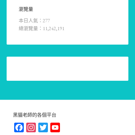
瀏覽量
本日人氣：277
總瀏覽量：11,242,191
黑貓老師的各個平台
Fa
In
T
Yo