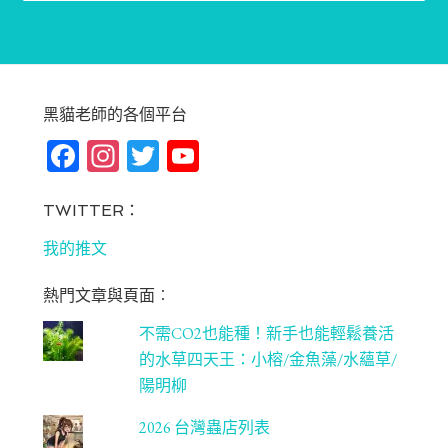
黑貓老師的各個平台
Fa
In
T
Yo
ce
st
wi
u
bo
ag
tt
T
TWITTER：
ok
ra
er
u
我的推文
m
be
熱門文章與頁面︰
C
不需CO2也能種！新手也能輕鬆養活
ha
的水草四天王：小榕/金魚藻/水蘊草/
n
陽明柳
ne
2026 台灣蟲店列表
l