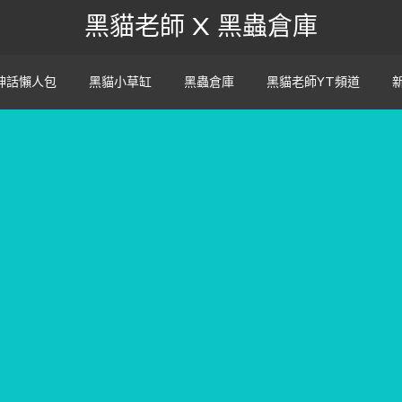
黑貓老師 X 黑蟲倉庫
神話懶人包
黑貓小草缸
黑蟲倉庫
黑貓老師YT頻道