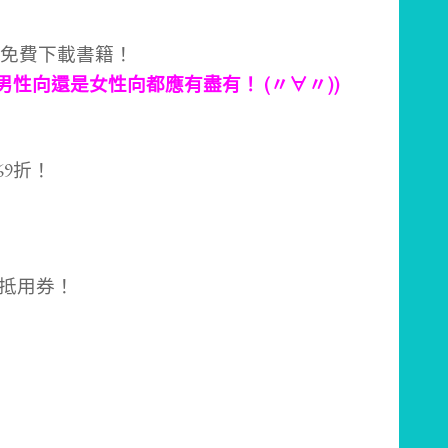
免費下載書籍！
性向還是女性向都應有盡有！ (〃∀〃))
69折！
元抵用券！