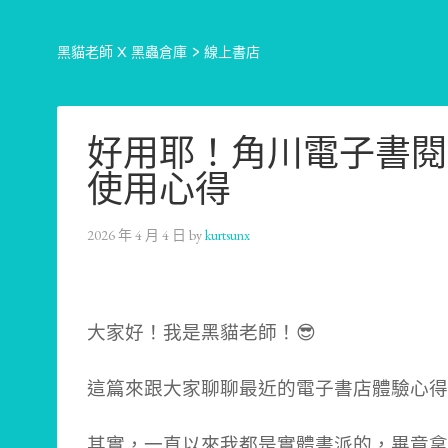
黑貓老師 X 黑蟲倉庫
>
線上書店
好用耶！角川電子書閱讀器
使用心得
2026 年 4 月 4 日
by
kurtsunx
大家好！我是黑貓老師！😎
這篇來跟大家聊聊最近的電子書店體驗心得
其實，一直以來我都是實體書派的，畢竟拿