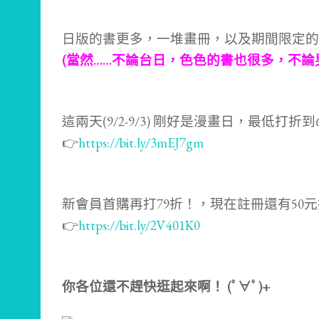
日版的書更多，一堆畫冊，以及期間限定的
(當然……不論台日，色色的書也很多，不論男
這兩天(9/2-9/3) 剛好是漫畫日，最低打折到
👉
https://bit.ly/3mEJ7gm
新會員首購再打79折！，現在註冊還有50
👉
https://bit.ly/2V401K0
你各位還不趕快逛起來啊！ (ﾟ∀ﾟ)+