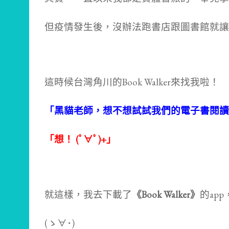
但疫情發生後，沒辦法跑書店跟圖書館就讓
這時候台灣角川的Book Walker來找我啦！
「黑貓老師，想不想試試我們的電子書閱讀
「想！ (ﾟ∀ﾟ)+」
就這樣，我去下載了
《Book Walker》
的ap
(ゝ∀･)