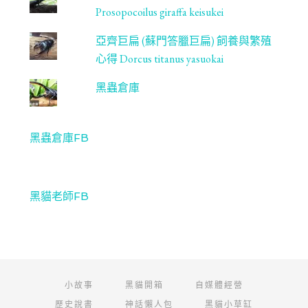
Prosopocoilus giraffa keisukei
亞齊巨扁 (蘇門答臘巨扁) 飼養與繁殖
心得 Dorcus titanus yasuokai
黑蟲倉庫
黑蟲倉庫FB
黑貓老師FB
小故事
黑貓開箱
自媒體經營
歷史說書
神話懶人包
黑貓小草缸