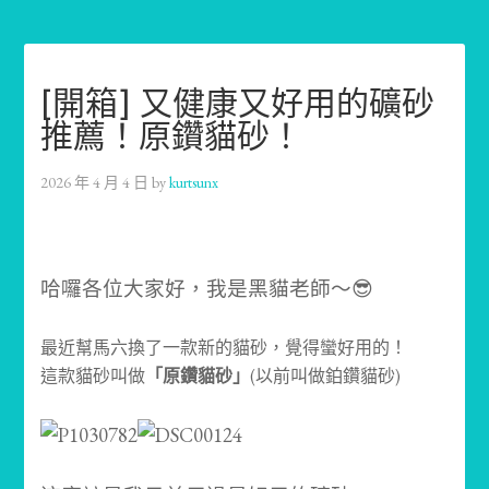
[開箱] 又健康又好用的礦砂
推薦！原鑽貓砂！
2026 年 4 月 4 日
by
kurtsunx
哈囉各位大家好，我是黑貓老師～😎
最近幫馬六換了一款新的貓砂，覺得蠻好用的！
這款貓砂叫做
「原鑽貓砂」
(以前叫做鉑鑽貓砂)