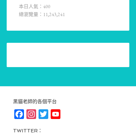
本日人氣：400
總瀏覽量：11,243,241
黑貓老師的各個平台
Fa
In
T
Yo
ce
st
wi
u
bo
ag
tt
T
TWITTER：