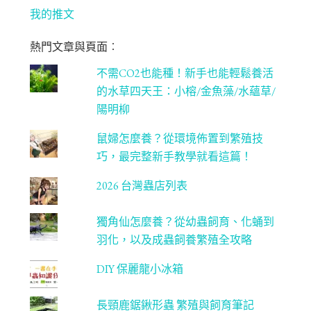
ok
ra
er
u
我的推文
m
be
熱門文章與頁面︰
C
不需CO2也能種！新手也能輕鬆養活
ha
的水草四天王：小榕/金魚藻/水蘊草/
n
陽明柳
ne
鼠婦怎麼養？從環境佈置到繁殖技
l
巧，最完整新手教學就看這篇！
2026 台灣蟲店列表
獨角仙怎麼養？從幼蟲飼育、化蛹到
羽化，以及成蟲飼養繁殖全攻略
DIY 保麗龍小冰箱
長頸鹿鋸鍬形蟲 繁殖與飼育筆記