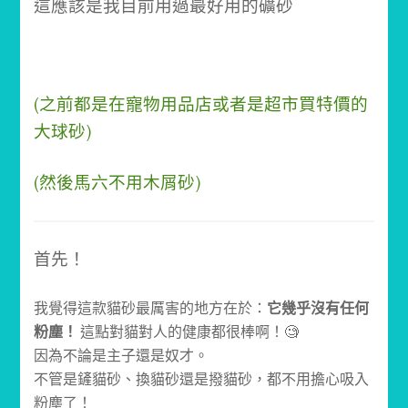
這應該是我目前用過最好用的礦砂
(之前都是在寵物用品店或者是超市買特價的
大球砂)
(然後馬六不用木屑砂)
首先！
我覺得這款貓砂最厲害的地方在於：
它幾乎沒有任何
粉塵！
這點對貓對人的健康都很棒啊！🧐
因為不論是主子還是奴才。
不管是鏟貓砂、換貓砂還是撥貓砂，都不用擔心吸入
粉塵了！