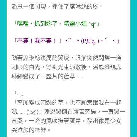
潘恩一個閃現，抓住了席琳絲的腳。
「嘿嘿，抓到妳了，精靈小姐 ^q^」
「不要！我不要！！・゜・(PД`q｡)・゜・」
隨著席琳絲淒厲的哭喊，眼前突然閃爍一道
刺眼的白光，等到光束消散後，潘恩發現席
琳絲變成了一整片的蘆葦……
「…」
「寧願變成河邊的草，也不願意跟我在一起
嗎…… (´;ω;`)」
潘恩哭倒在蘆葦旁邊，一直哭一
直哭，一旁的風吹撫著蘆葦，發出像是少女
哭泣般的聲響。