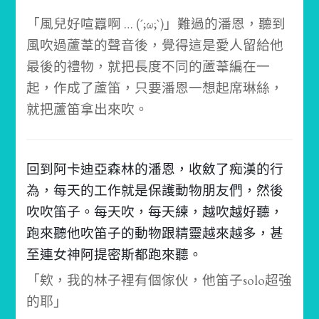
「風兒好喧囂啊 … (´;ω;`)」
難過的潘恩，聽到
風吹過蘆葦的聲音後，覺得這是愛人留給他
最後的禮物，就把長度不同的蘆葦編在一
起，作成了蘆笛，只要潘恩一想起席琳絲，
就把蘆笛拿出來吹。
回到阿卡迪亞森林的潘恩，收斂了痴漢的行
為，每天的工作就是保護動物朋友們，然後
吹吹笛子。
每天吹，每天練，越吹越好聽，
跑來聽他吹笛子的動物跟精靈越來越多，甚
至連女神阿提密斯都跑來聽。
「欸，我的林子裡有個傢伙，他笛子solo超強
的耶」