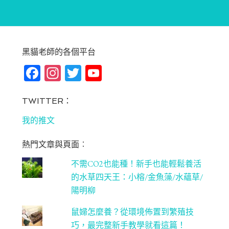
黑貓老師的各個平台
Fa
In
T
Yo
ce
st
wi
u
bo
ag
tt
T
TWITTER：
ok
ra
er
u
我的推文
m
be
熱門文章與頁面︰
C
不需CO2也能種！新手也能輕鬆養活
ha
的水草四天王：小榕/金魚藻/水蘊草/
n
陽明柳
ne
鼠婦怎麼養？從環境佈置到繁殖技
l
巧，最完整新手教學就看這篇！