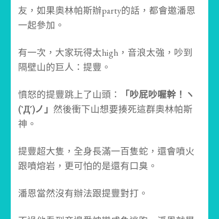
友，如果奧林帕斯辦party的話，都會邀潘恩
一起參加。
有一次，大家玩得太high，音浪太強，吵到
隔壁山的巨人：提豐。
憤怒的提豐跳上了山頭：
「吵屁吵喔幹！ヽ
(`Д´)ノ」
然後衝下山想要揍死這群奧林帕斯
神。
提豐超大隻，全身長滿一百隻蛇，還會噴火
跟噴熔岩，更可怕的是還有口臭。
潘恩當然沒有辦法跟提豐對打。