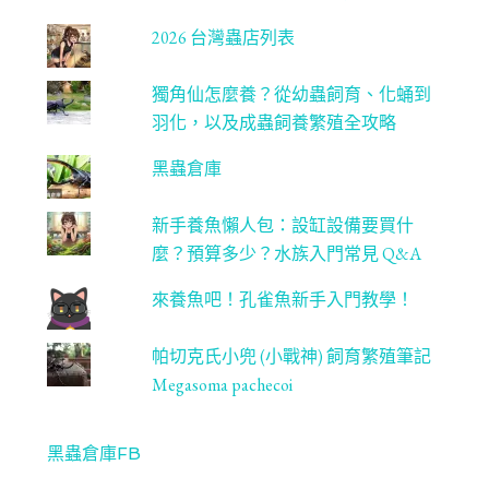
2026 台灣蟲店列表
獨角仙怎麼養？從幼蟲飼育、化蛹到
羽化，以及成蟲飼養繁殖全攻略
黑蟲倉庫
新手養魚懶人包：設缸設備要買什
麼？預算多少？水族入門常見 Q&A
來養魚吧！孔雀魚新手入門教學！
帕切克氏小兜 (小戰神) 飼育繁殖筆記
Megasoma pachecoi
黑蟲倉庫FB