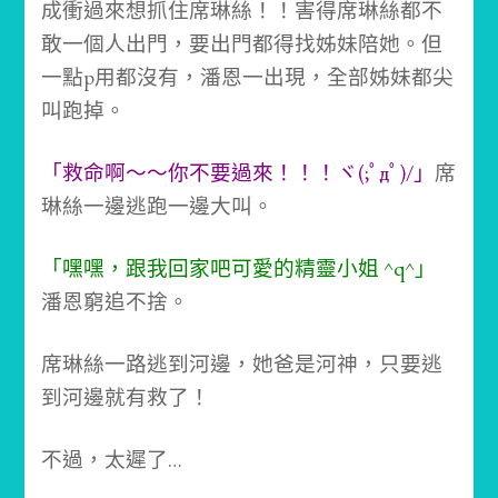
成衝過來想抓住席琳絲！！
害得席琳絲都不
敢一個人出門，要出門都得找姊妹陪她。
但
一點p用都沒有，潘恩一出現，全部姊妹都尖
叫跑掉。
「救命啊～～你不要過來！！！ヾ(;ﾟдﾟ)/」
席
琳絲一邊逃跑一邊大叫。
「嘿嘿，跟我回家吧可愛的精靈小姐 ^q^」
潘恩窮追不捨。
席琳絲一路逃到河邊，她爸是河神，只要逃
到河邊就有救了！
不過，太遲了…