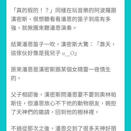
「真的假的！？」
同樣在玩音樂的阿波羅跟
漢密斯，很想聽看看潘恩的笛子到底有多
強，就揪團來聽潘恩演奏。
結果潘恩笛子一吹，漢密斯大驚：「靠夭，
這傢伙好像是我兒子 o__O」
原來潘恩是漢密斯跟某個女精靈一夜情生
的。
父子相認後，漢密斯問潘恩要不要到奧林帕
斯住，但潘恩放心不下他的動物朋友，婉拒
了天神們的邀請，回到他的樹林裡。
不過從那次之後，潘恩交到了很多天神好朋