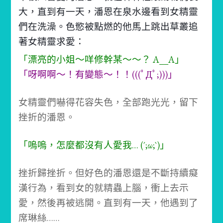
大，直到有一天，潘恩在泉水邊看到女精靈
們在洗澡。
色慾被點燃的他馬上跳出草叢追
著女精靈求愛：
「漂亮的小姐～咩修幹某～～？ A__A」
「呀啊啊～！有變態～！！(((ﾟДﾟ;)))」
女精靈們嚇得花容失色，全部跑光光，留下
挫折的潘恩。
「嗚嗚，怎麼都沒有人愛我… (´;ω;`)」
挫折歸挫折。
但好色的潘恩還是不斷持續癡
漢行為，看到女的就精蟲上腦，衝上去示
愛，然後再被逃開。
直到有一天，他遇到了
席琳絲……