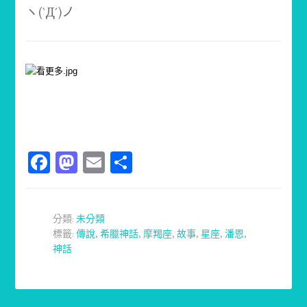
ヽ(`Д´)ノ
Facebook
Mastodon
Email
分
享
分類:
未分類
標籤:
傳說
,
希臘神話
,
摩羯座
,
故事
,
星座
,
潘恩
,
神話