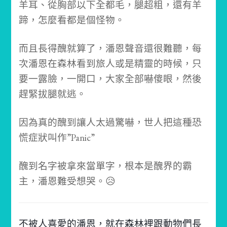
羊耳、從胸部以下全都毛，腿超粗，還有羊
蹄，怎麼看都是個怪物。
而且長得醜就算了，潘恩聲音還很難聽，每
次潘恩在森林看到旅人或是精靈的時候，只
要一露臉，一開口，大家全部嚇傻眼，然後
趕緊拔腿就逃。
因為真的醜到讓人太過驚嚇，世人把這種恐
慌症狀叫作”Panic”
醜到名字被拿來當單字，根本是醜界的霸
主，潘恩難受想哭。😥
不被人喜愛的潘恩，就在森林裡跟動物們長