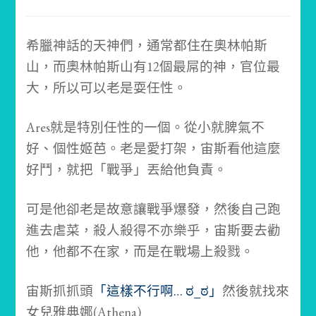
希臘神話的天神們，通常都住在奧林帕斯
山，而奧林帕斯山有12個最屌的神，官位最
大，所以可以老是耍任性。
Ares就是特別任性的一個。
從小就脾氣不
好、個性姬芭。
老是愛打架，宙斯看他這麼
好鬥，就把「戰爭」丟給他負責。
可是他卻老是故意讓戰爭爆發，然後自己跑
進去虐菜，殺人殺得不亦樂乎，宙斯要去勸
他，他都不在家，而是在戰場上殺戮。
宙斯抓抓頭
「這樣不行啊… ಠ_ಠ」
然後就找來
女兒雅典娜(Athena)