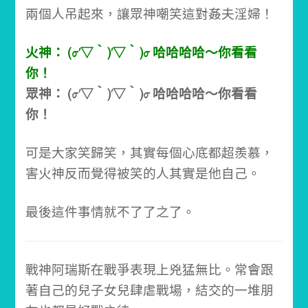
兩個人吊起來，讓眾神嘲笑這對姦夫淫婦！
火神： (σ′▽‵)′▽‵)σ 哈哈哈哈～你看看
你！
眾神： (σ′▽‵)′▽‵)σ 哈哈哈哈～你看看
你！
可是大家笑歸笑，其實每個心底都超羨慕，
害火神反而覺得被笑的人其實是他自己。
最後這件事情就不了了之了。
戰神阿瑞斯在戰爭表現上兇猛無比。
常會跟
著自己的兒子女兒肆虐戰場，結交的一堆朋