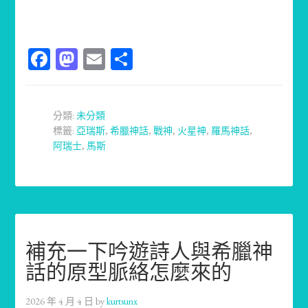
Facebook
Mastodon
Email
分
享
分類:
未分類
標籤:
亞瑞斯
,
希臘神話
,
戰神
,
火星神
,
羅馬神話
,
阿瑞士
,
馬斯
補充一下吟遊詩人與希臘神
話的原型脈絡怎麼來的
2026 年 4 月 4 日
by
kurtsunx