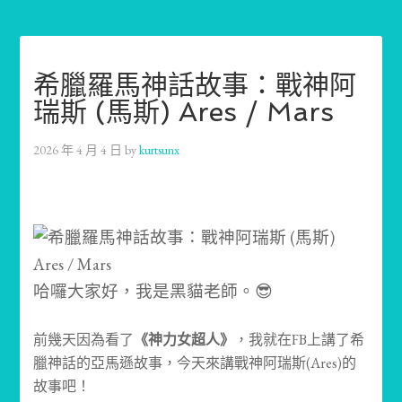
希臘羅馬神話故事：戰神阿
瑞斯 (馬斯) Ares / Mars
2026 年 4 月 4 日
by
kurtsunx
哈囉大家好，我是黑貓老師。😎
前幾天因為看了
《神力女超人》
，我就在FB上講了希
臘神話的亞馬遜故事，今天來講戰神阿瑞斯(Ares)的
故事吧！