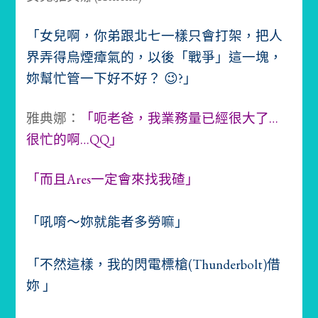
「女兒啊，你弟跟北七一樣只會打架，把人
界弄得烏煙瘴氣的，以後「戰爭」這一塊，
妳幫忙管一下好不好？ 😉?」
雅典娜：
「呃老爸，我業務量已經很大了…
很忙的啊…QQ」
「而且Ares一定會來找我碴」
「吼唷～妳就能者多勞嘛」
「不然這樣，我的閃電標槍(Thunderbolt)借
妳 」