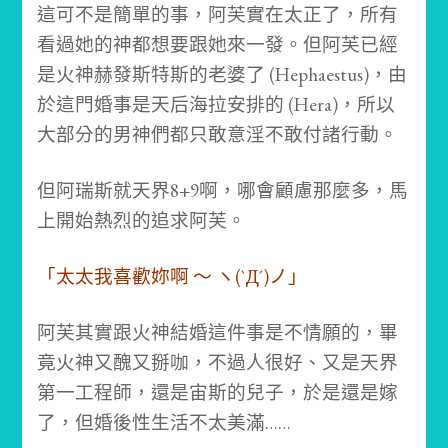
這可不是簡單的事，阿芙實在太正了，所有
看過她的神都想要跟她來一發。但阿芙已經
是火神赫發斯特斯的老婆了 (Hephaestus)，由
於這門婚事是天后海拉安排的 (Hera)，所以
大部分的男神們都只敢意淫不敢付諸行動。
但阿瑞斯就天界8+9啊，哪會顧慮那麼多，馬
上開始熱烈的追求阿芙。
「太太我喜歡妳啊 ～ ヽ(`Д´)ノ」
阿芙其實跟火神結婚這件事是不情願的，畢
竟火神又醜又掰咖，不過人很好、又是天界
第一工程師，還是宙斯的兒子，於是還是嫁
了，但婚後性生活不太美滿……