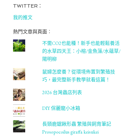
bo
ag
tt
T
TWITTER：
ok
ra
er
u
我的推文
m
be
熱門文章與頁面︰
C
不需CO2也能種！新手也能輕鬆養活
ha
的水草四天王：小榕/金魚藻/水蘊草/
n
陽明柳
ne
鼠婦怎麼養？從環境佈置到繁殖技
l
巧，最完整新手教學就看這篇！
2026 台灣蟲店列表
DIY 保麗龍小冰箱
長頸鹿鋸鍬形蟲 繁殖與飼育筆記
Prosopocoilus giraffa keisukei