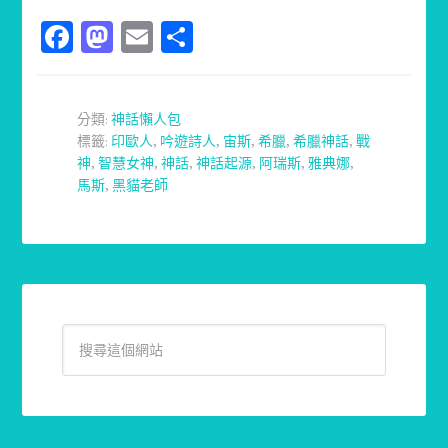
Facebook
Mastodon
Email
分
享
分類:
神話懶人包
標籤:
印歐人
,
吟遊詩人
,
宙斯
,
希臘
,
希臘神話
,
戰
神
,
智慧女神
,
神話
,
神話起源
,
阿瑞斯
,
雅典娜
,
馬斯
,
黑貓老師