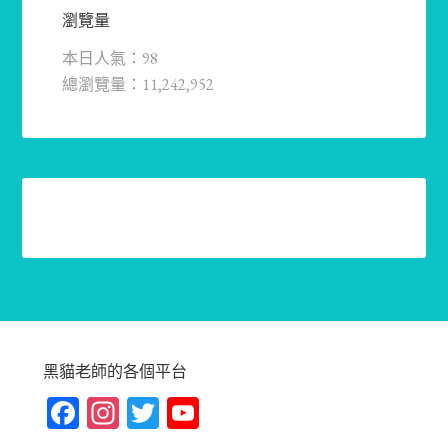
瀏覽量
本日人氣：98
總瀏覽量：11,242,952
黑貓老師的各個平台
Fa
In
T
Yo
ce
st
wi
u