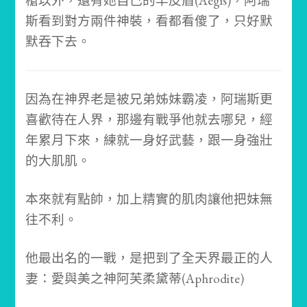
槍以外，還有她自己的羊皮盾(Aegis)，阿瑞
斯看到對方兩件神裝，看都看傻了，只好默
默吞下去。
因為在神界老是被兄弟姊妹霸凌，阿瑞斯更
喜歡待在人界，那邊有戰爭他就去哪兒，經
年累月下來，練就一身好武藝，跟一身強壯
的大肌肌。
本來就有點帥，加上精實的肌肉讓他把妹無
往不利。
他最出名的一戰，是把到了全天界最正的人
妻：愛與美之神阿芙柔黛蒂(Aphrodite)