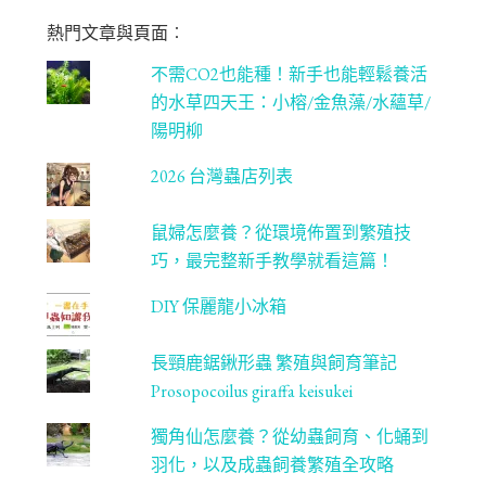
m
be
熱門文章與頁面︰
C
不需CO2也能種！新手也能輕鬆養活
ha
的水草四天王：小榕/金魚藻/水蘊草/
n
陽明柳
ne
2026 台灣蟲店列表
l
鼠婦怎麼養？從環境佈置到繁殖技
巧，最完整新手教學就看這篇！
DIY 保麗龍小冰箱
長頸鹿鋸鍬形蟲 繁殖與飼育筆記
Prosopocoilus giraffa keisukei
獨角仙怎麼養？從幼蟲飼育、化蛹到
羽化，以及成蟲飼養繁殖全攻略