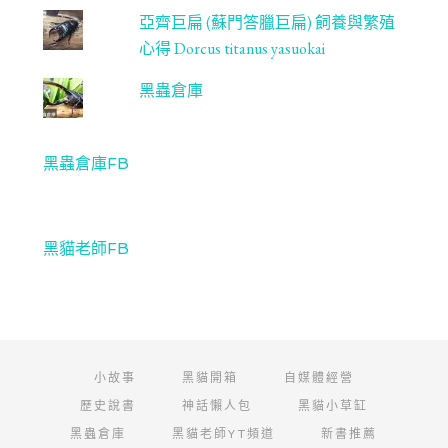
亞齊巨扁 (蘇門答臘巨扁) 飼養與繁殖
心得 Dorcus titanus yasuokai
黑蟲倉庫
黑蟲倉庫FB
黑貓老師FB
小故事
黑貓開箱
自媒體經營
歷史說書
神話懶人包
黑貓小草缸
黑蟲倉庫
黑貓老師YT頻道
新書推薦