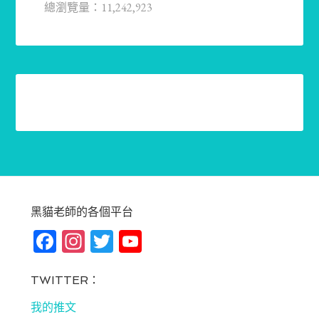
總瀏覽量：11,242,923
黑貓老師的各個平台
Fa
In
T
Yo
ce
st
wi
u
bo
ag
tt
T
TWITTER：
ok
ra
er
u
我的推文