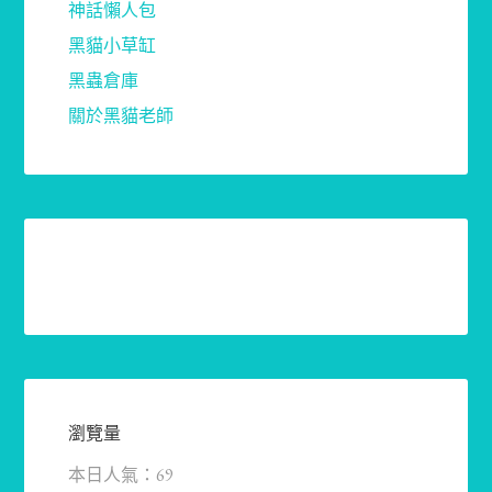
神話懶人包
黑貓小草缸
黑蟲倉庫
關於黑貓老師
瀏覽量
本日人氣：69