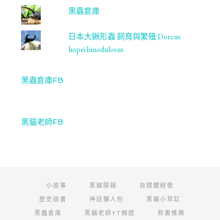
黑蟲倉庫
日本大鍬形蟲 飼育與繁殖 Dorcus
hopei binodulosus
黑蟲倉庫FB
黑貓老師FB
小故事
黑貓開箱
自媒體經營
歷史說書
神話懶人包
黑貓小草缸
黑蟲倉庫
黑貓老師YT頻道
新書推薦