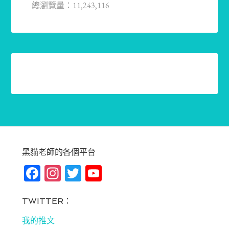
總瀏覽量：11,243,116
黑貓老師的各個平台
Fa
In
T
Yo
ce
st
wi
u
bo
ag
tt
T
TWITTER：
ok
ra
er
u
我的推文