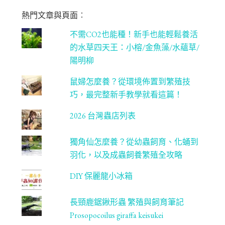
m
be
熱門文章與頁面︰
C
不需CO2也能種！新手也能輕鬆養活
ha
的水草四天王：小榕/金魚藻/水蘊草/
n
陽明柳
ne
鼠婦怎麼養？從環境佈置到繁殖技
l
巧，最完整新手教學就看這篇！
2026 台灣蟲店列表
獨角仙怎麼養？從幼蟲飼育、化蛹到
羽化，以及成蟲飼養繁殖全攻略
DIY 保麗龍小冰箱
長頸鹿鋸鍬形蟲 繁殖與飼育筆記
Prosopocoilus giraffa keisukei