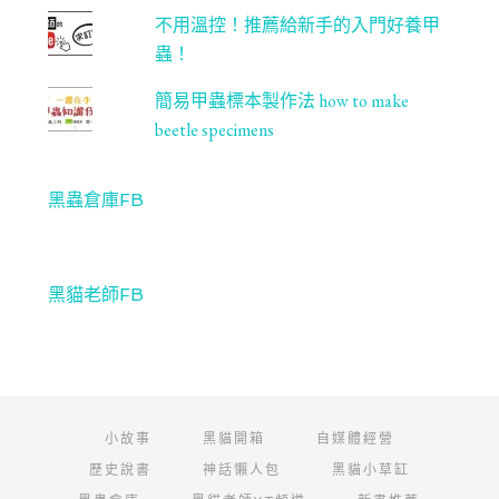
不用溫控！推薦給新手的入門好養甲
蟲！
簡易甲蟲標本製作法 how to make
beetle specimens
黑蟲倉庫FB
黑貓老師FB
小故事
黑貓開箱
自媒體經營
歷史說書
神話懶人包
黑貓小草缸