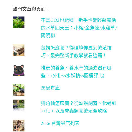
m
be
熱門文章與頁面︰
C
不需CO2也能種！新手也能輕鬆養活
ha
的水草四天王：小榕/金魚藻/水蘊草/
n
陽明柳
ne
鼠婦怎麼養？從環境佈置到繁殖技
l
巧，最完整新手教學就看這篇！
推薦的養魚、養水草的過濾器有哪
些？ (外掛vs水妖精vs圓桶評比)
黑蟲倉庫
獨角仙怎麼養？從幼蟲飼育、化蛹到
羽化，以及成蟲飼養繁殖全攻略
2026 台灣蟲店列表