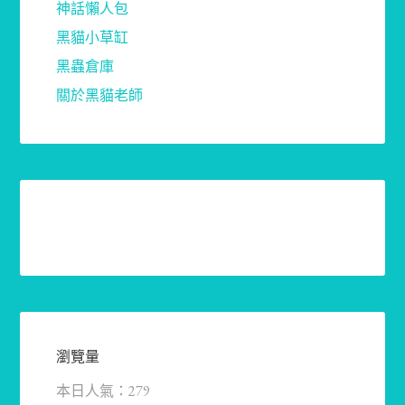
神話懶人包
黑貓小草缸
黑蟲倉庫
關於黑貓老師
瀏覽量
本日人氣：279