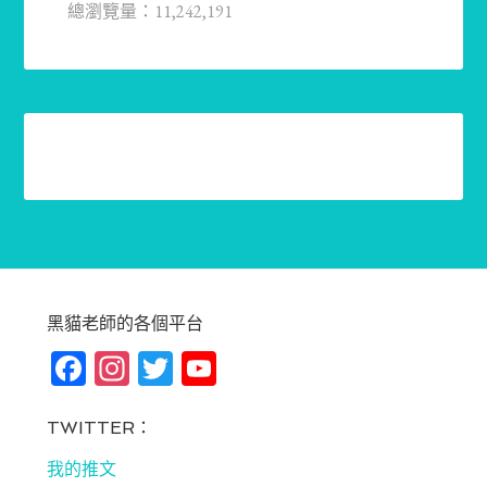
總瀏覽量：11,242,191
黑貓老師的各個平台
Fa
In
T
Yo
ce
st
wi
u
bo
ag
tt
T
TWITTER：
ok
ra
er
u
我的推文