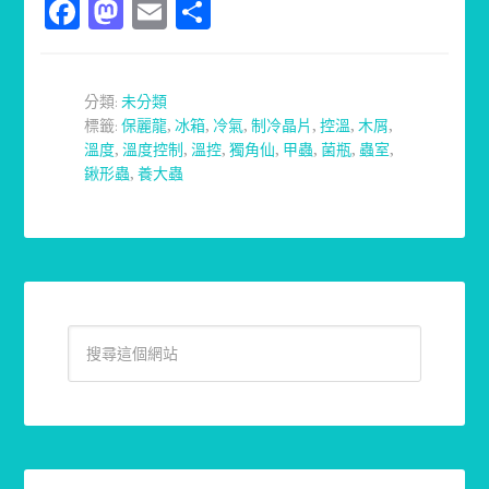
Facebook
Mastodon
Email
分
享
分類:
未分類
標籤:
保麗龍
,
冰箱
,
冷氣
,
制冷晶片
,
控溫
,
木屑
,
溫度
,
溫度控制
,
溫控
,
獨角仙
,
甲蟲
,
菌瓶
,
蟲室
,
鍬形蟲
,
養大蟲