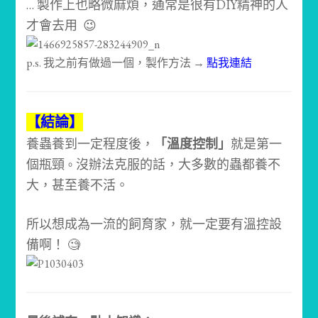
… 製作上也略微麻煩，通常是很有DIY精神的人
才會去用 😉
p.s. 我之前有做過一個，製作方法 →
點我連結
【結論】
養蟲養到一定程度後，
「溫度控制」
就是第一
個瓶頸
沒辦法克服的話，大多數的蟲都養不
。
大，甚至養不活。
所以想成為一流的飼育家，就一定要有溫控設
備啊！ 🧐