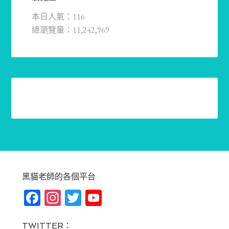
本日人氣：116
總瀏覽量：11,242,969
黑貓老師的各個平台
Fa
In
T
Yo
ce
st
wi
u
TWITTER：