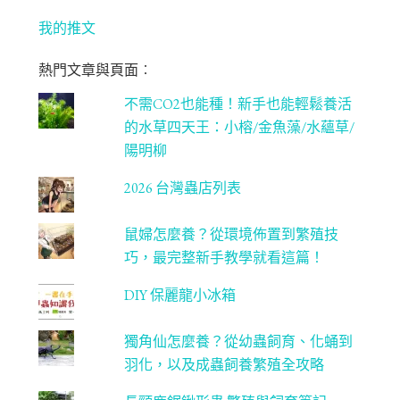
bo
ag
tt
T
ok
ra
er
u
我的推文
m
be
熱門文章與頁面︰
C
不需CO2也能種！新手也能輕鬆養活
ha
的水草四天王：小榕/金魚藻/水蘊草/
n
陽明柳
ne
2026 台灣蟲店列表
l
鼠婦怎麼養？從環境佈置到繁殖技
巧，最完整新手教學就看這篇！
DIY 保麗龍小冰箱
獨角仙怎麼養？從幼蟲飼育、化蛹到
羽化，以及成蟲飼養繁殖全攻略