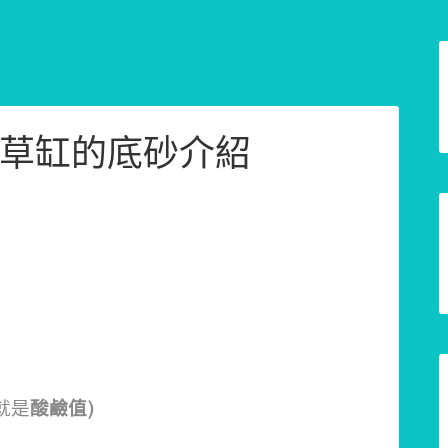
草缸的底砂介紹
就是
酸鹼值)