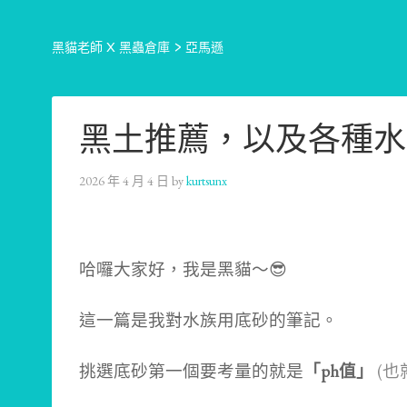
黑貓老師 X 黑蟲倉庫
>
亞馬遜
黑土推薦，以及各種水
2026 年 4 月 4 日
by
kurtsunx
哈囉大家好，我是黑貓～😎
這一篇是我對水族用底砂的筆記。
挑選底砂第一個要考量的就是
「ph值」
(也