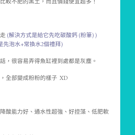
比較不肥的黑土，而且價錢便宜超多！
吸走
(解決方式是給它先吃碳酸鈣 (粉筆) )
是先泡水+常換水2個禮拜)
話，很容易弄得魚缸裡到處都是灰塵。
，全部變成粉粉的樣子 XD
降酸能力好、通水性超強、好控藻、低肥軟