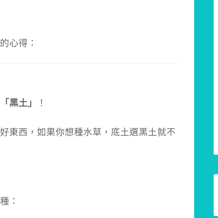
的心得：
「黑土」
！
好東西，如果你想種水草，底土選黑土就不
種：