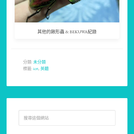
其他的鍬形蟲 & BEKUWA紀錄
分類:
未分類
標籤:
icrt
,
英聽