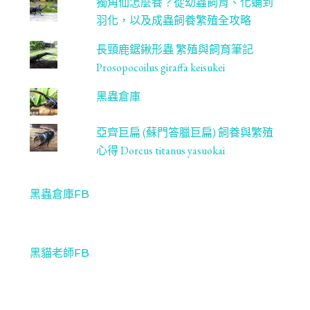
獨角仙怎麼養？從幼蟲飼育、化蛹到
羽化，以及成蟲飼養繁殖全攻略
長頸鹿鋸鍬形蟲 繁殖與飼育筆記
Prosopocoilus giraffa keisukei
黑蟲倉庫
亞齊巨扁 (蘇門答臘巨扁) 飼養與繁殖
心得 Dorcus titanus yasuokai
黑蟲倉庫FB
黑貓老師FB