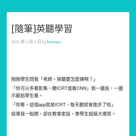
[隨筆]英聽學習
2026 年 4 月 4 日
by
kurtsunx
剛剛學生問我「老師，英聽要怎麼練啊？」
「你可以多看影集，聽ICRT或看CNN」我一邊說，一邊
示範給學生看。
「你看，這個app就是ICRT，每天聽就會進步了啦」
結果我一點開，卻在教客家話，害學生超級大爆笑。