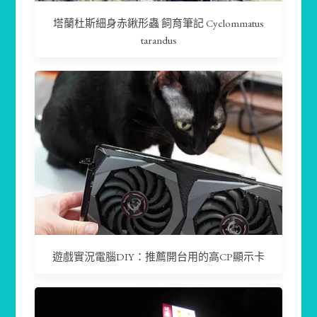
塔蘭杜斯細身赤鍬形蟲 飼育筆記 Cyclommatus
tarandus
遊戲實況電腦DIY：推薦開台用的高CP顯示卡