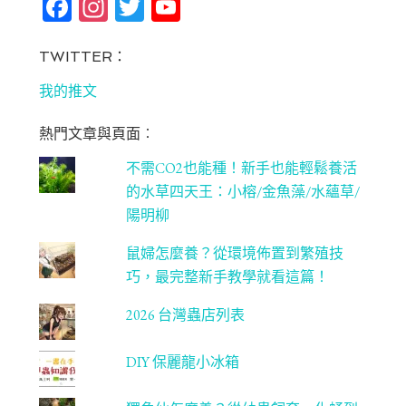
Fa
In
T
Yo
ce
st
wi
u
bo
ag
tt
T
TWITTER：
ok
ra
er
u
我的推文
m
be
熱門文章與頁面︰
C
不需CO2也能種！新手也能輕鬆養活
ha
的水草四天王：小榕/金魚藻/水蘊草/
n
陽明柳
ne
鼠婦怎麼養？從環境佈置到繁殖技
l
巧，最完整新手教學就看這篇！
2026 台灣蟲店列表
DIY 保麗龍小冰箱