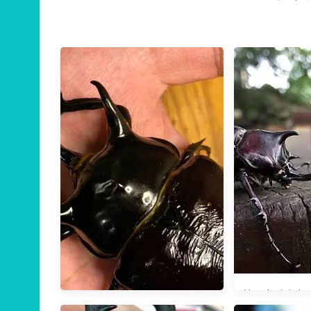
帕切克氏小兜 