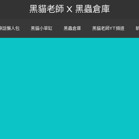
黑貓老師 X 黑蟲倉庫
神話懶人包
黑貓小草缸
黑蟲倉庫
黑貓老師YT頻道