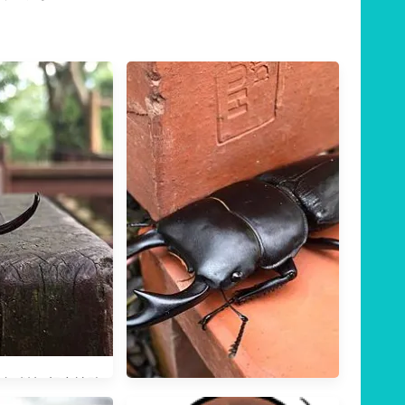
(小戰神) 飼育繁殖