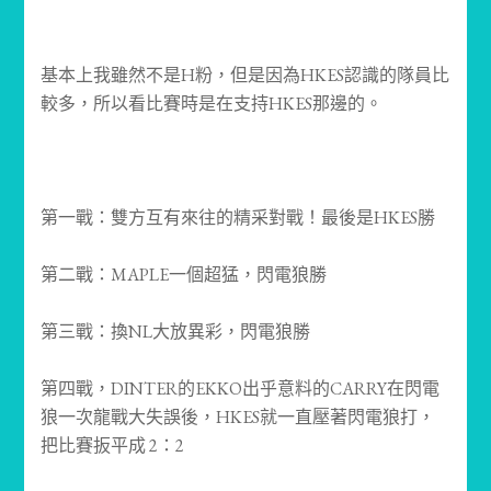
基本上我雖然不是H粉，但是因為HKES認識的隊員比
較多，所以看比賽時是在支持HKES那邊的。
第一戰：雙方互有來往的精采對戰！最後是HKES勝
第二戰：MAPLE一個超猛，閃電狼勝
第三戰：換NL大放異彩，
閃電狼
勝
第四戰，DINTER的EKKO出乎意料的CARRY在閃電
狼一次龍戰大失誤後，HKES就一直壓著閃電狼打，
把比賽扳平成 2：2