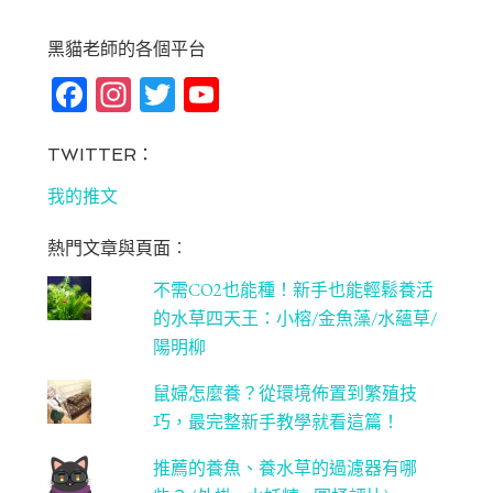
黑貓老師的各個平台
Fa
In
T
Yo
ce
st
wi
u
bo
ag
tt
T
TWITTER：
ok
ra
er
u
我的推文
m
be
熱門文章與頁面︰
C
不需CO2也能種！新手也能輕鬆養活
ha
的水草四天王：小榕/金魚藻/水蘊草/
n
陽明柳
ne
鼠婦怎麼養？從環境佈置到繁殖技
l
巧，最完整新手教學就看這篇！
推薦的養魚、養水草的過濾器有哪