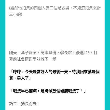
(雖然他招集的四個人有三個是處男，不知道招集來衝
三小的)
隔天，套子齊全，萬事具備，學長跳上豪邁125，打
算前往台南與學妹城下一聚
「哼哼，今天是當好人的最後一天。待我回來就是個
真‧男人了」
「戰法早已補滿，是時候放個破膜戰法了！」
語畢，揚長而去。