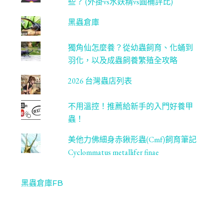
些？ (外掛vs水妖精vs圓桶評比)
黑蟲倉庫
獨角仙怎麼養？從幼蟲飼育、化蛹到
羽化，以及成蟲飼養繁殖全攻略
2026 台灣蟲店列表
不用溫控！推薦給新手的入門好養甲
蟲！
美他力佛細身赤鍬形蟲(Cmf)飼育筆記
Cyclommatus metallifer finae
黑蟲倉庫FB