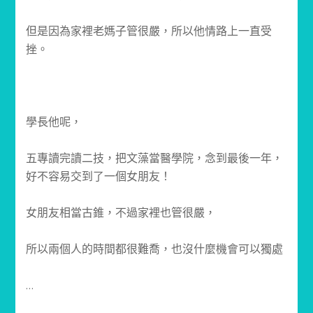
但是因為家裡老媽子管很嚴，所以他情路上一直受
挫。
學長他呢，
五專讀完讀二技，把文藻當醫學院，念到最後一年，
好不容易交到了一個女朋友！
女朋友相當古錐，不過家裡也管很嚴，
所以兩個人的時間都很難喬，也沒什麼機會可以獨處
…