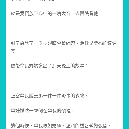
於是我們放下心中的一塊大石，去醫院看他
到了急診室，學長眼睛包著繃帶，活像是發福的綾波
零
然後學長娓娓道出了那天晚上的故事：
正當學長脫去那一件一件礙事的衣物，
學妹嬌喘一聲倒在學長的懷裡，
這個時候，學長眼如媚絲，溫潤的雙唇微微張開，