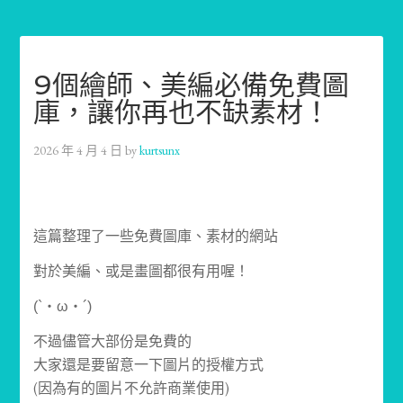
9個繪師、美編必備免費圖
庫，讓你再也不缺素材！
2026 年 4 月 4 日
by
kurtsunx
這篇整理了一些免費圖庫、素材的網站
對於美編、或是畫圖都很有用喔！
(`・ω・´)
不過儘管大部份是免費的
大家還是要留意一下圖片的授權方式
(因為有的圖片不允許商業使用)