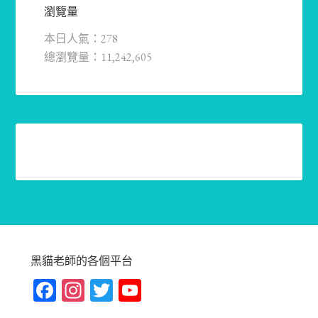
瀏覽量
本日人氣：278
總瀏覽量：11,242,605
黑貓老師的各個平台
Fa
In
T
Yo
ce
st
wi
u