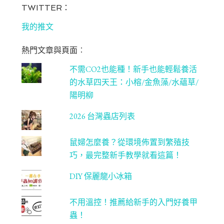
bo
ag
tt
T
TWITTER：
ok
ra
er
u
我的推文
m
be
熱門文章與頁面︰
C
不需CO2也能種！新手也能輕鬆養活
ha
的水草四天王：小榕/金魚藻/水蘊草/
n
陽明柳
ne
2026 台灣蟲店列表
l
鼠婦怎麼養？從環境佈置到繁殖技
巧，最完整新手教學就看這篇！
DIY 保麗龍小冰箱
不用溫控！推薦給新手的入門好養甲
蟲！